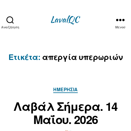
Αναζήτηση
Μενού
LAVAL
QC
Ετικέτα:
απεργία υπερωριών
Κατηγορίες
ΗΜΕΡΉΣΙΑ
Α
π
1
Λαβάλ Σήμερα. 14
ό
4
Μ
τ
Μαΐου. 2026
α
ο
ν/
ΐ