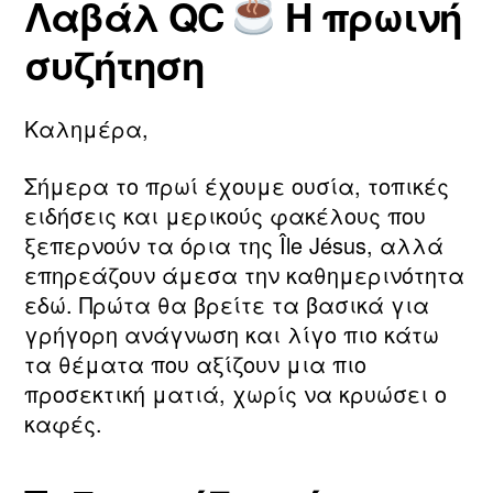
Λαβάλ QC
Η πρωινή
τ
ο
Συντάκτης
Ημ.
η
υ
άρθρου
δημοσίευσης
συζήτηση
ν
2
m
0
a
2
Καλημέρα,
ri
6
a
Σήμερα το πρωί έχουμε ουσία, τοπικές
ειδήσεις και μερικούς φακέλους που
ξεπερνούν τα όρια της Île Jésus, αλλά
επηρεάζουν άμεσα την καθημερινότητα
εδώ. Πρώτα θα βρείτε τα βασικά για
γρήγορη ανάγνωση και λίγο πιο κάτω
τα θέματα που αξίζουν μια πιο
προσεκτική ματιά, χωρίς να κρυώσει ο
καφές.