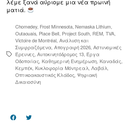
λέμε ξανά αύριομε μια νέα πρωινή
ματιά.
Chomedey
,
Frost Minnesota
,
Nemaska Lithium
,
Outaouais
,
Place Bell
,
Project South
,
REM
,
TVA
,
Victoire de Montréal
,
Ανάλυση και
Συμφραζόμενα
,
Απογραφή 2026
,
Αστυνομικές
Έρευνες
,
Αυτοκινητόδρομος 13
,
Έργα
Ετικέτες
Οδοποιίας
,
Καθημερινή Ενημέρωση
,
Καναδάς
,
Κεμπέκ
,
Κυκλοφορία Μόντρεαλ
,
Λαβάλ
,
Οπτικοακουστικός Κλάδος
,
Ψηφιακή
Δικαιοσύνη
Facebook
Twitter