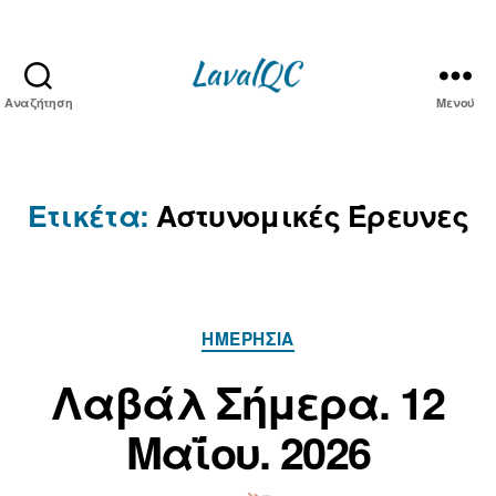
Αναζήτηση
Μενού
LAVAL
QC
Ετικέτα:
Αστυνομικές Έρευνες
Κατηγορίες
ΗΜΕΡΉΣΙΑ
Α
π
1
Λαβάλ Σήμερα. 12
ό
2
Μ
τ
Μαΐου. 2026
α
ο
ν/
ΐ