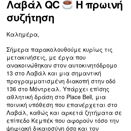
Λαβάλ QC
Η πρωινή
τ
ο
Συντάκτης
Ημ.
η
υ
άρθρου
δημοσίευσης
συζήτηση
ν
2
m
0
a
2
Καλημέρα,
ri
6
a
Σήμερα παρακολουθούμε κυρίως τις
μετακινήσεις, με έργα που
ανακοινώθηκαν στον αυτοκινητόδρομο
13 στο Λαβάλ και μια σημαντική
προγραμματισμένη διακοπή στην οδό
136 στο Μόντρεαλ. Υπάρχει επίσης
αθλητική δράση στο Place Bell, μια
ποινική υπόθεση που επανέρχεται στο
Λαβάλ, καθώς και αρκετά ζητήματα σε
επίπεδο Κεμπέκ που αφορούν τόσο την
ψηφιακή δικαιοσύνη όσο και τον