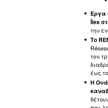
Έργα 
Îles 
την ε
Το RE
Réseau
τον τρ
διαδρ
έως τ
Η Ουά
καναδ
θέτου
που λε