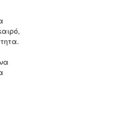
α
καιρό,
ότητα.
 να
α