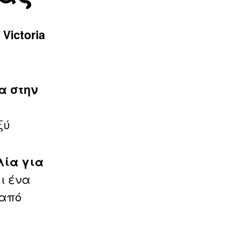
Victoria
α στην
ξύ
λία για
ι ένα
 από