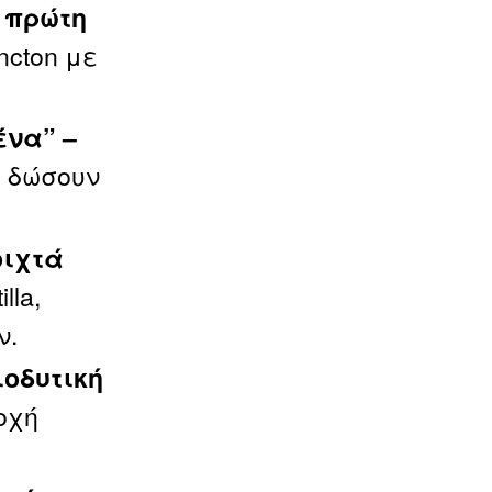
 πρώτη
ncton με
ένα” –
α δώσουν
οιχτά
lla,
ν.
ιοδυτική
οχή