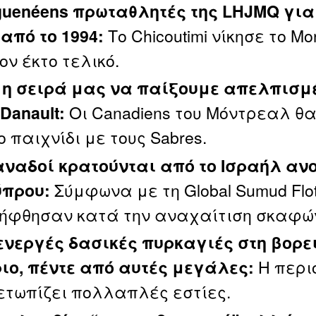
guenéens πρωταθλητές της LHJMQ για
Το Chicoutimi νίκησε το Mo
από το 1994:
ον έκτο τελικό.
 η σειρά μας να παίξουμε απελπισμ
Οι Canadiens του Μόντρεαλ θ
 Danault:
 παιχνίδι με τους Sabres.
αναδοί κρατούνται από το Ισραήλ αν
Σύμφωνα με τη Global Sumud Floti
ύπρου:
ήφθησαν κατά την αναχαίτιση σκαφώ
ενεργές δασικές πυρκαγιές στη βορε
Η περι
ιο, πέντε από αυτές μεγάλες:
ετωπίζει πολλαπλές εστίες.