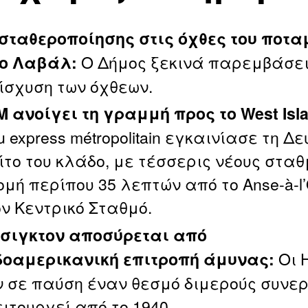
σταθεροποίησης στις όχθες του ποταμ
Ο Δήμος ξεκινά παρεμβάσει
στο Λαβάλ:
νίσχυση των όχθεων.
M ανοίγει τη γραμμή προς το West Isla
 express métropolitain εγκαινίασε τη Δ
ίτο του κλάδο, με τέσσερις νέους σταθ
ομή περίπου 35 λεπτών από το Anse‑à‑l
ον Κεντρικό Σταθμό.
σιγκτον αποσύρεται από
Οι 
οαμερικανική επιτροπή άμυνας:
ν σε παύση έναν θεσμό διμερούς συνε
ιτουργεί από το 1940.