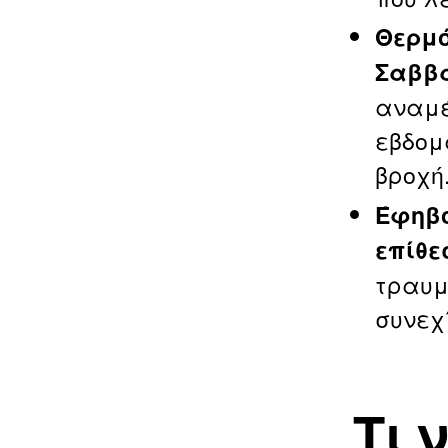
Θερμό
Σαββα
αναμέ
εβδομ
βροχή
Έφηβο
επίθε
τραυμ
συνεχ
Τι 