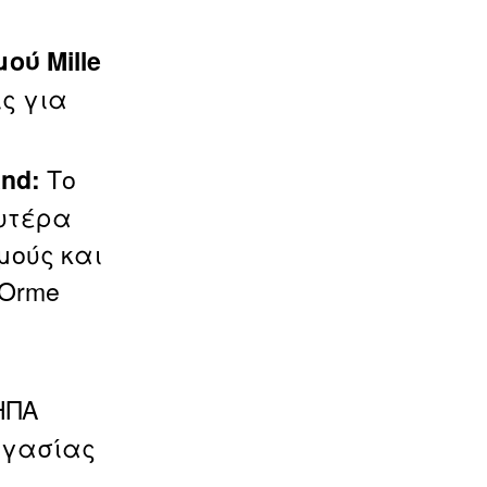
ού Mille
ς για
Το
nd:
ευτέρα
μούς και
’Orme
ΗΠΑ
ργασίας