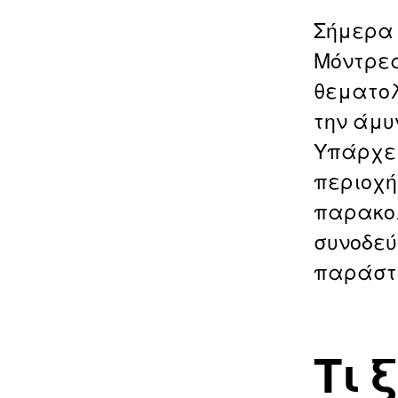
Σήμερα 
Μόντρεα
θεματολ
την άμυ
Υπάρχει
περιοχή
παρακολ
συνοδεύ
παράστ
Τι 