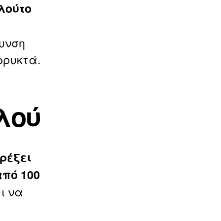
λούτο
υνση
ορυκτά.
λού
τρέξει
από 100
ι να