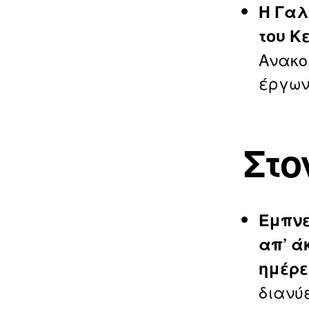
Η Γαλ
του Κε
Ανακο
έργων
Στο
Εμπνε
απ’ ά
ημέρε
διανύ