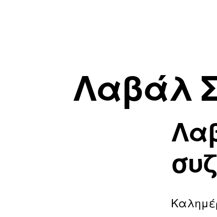
Λαβάλ Σ
Λα
συζ
Καλημέ