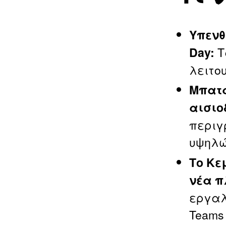
Υπενθ
Τ
Day:
λειτο
Μπατα
αισιο
περιγ
υψηλώ
Το Κε
νέα π
εργαλ
Teams