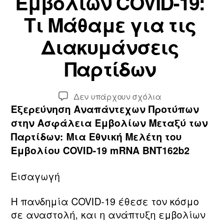
Εμβολίων COVID-19:
Α
1
π
Τι Μάθαμε για τις
3
ό
Α
τ
Διακυμάνσεις
υ
ο
γ
Παρτίδων
ν
ο
/
ύ
τ
σ
Συντάκτης
Ημ.
στο
Δεν υπάρχουν σχόλια
η
τ
άρθρου
δημοσίευσης
Αποκάλυψη
Εξερεύνηση Αναπάντεχων Προτύπων
ν
ο
Ασφάλειας
p
στην Ασφάλεια Εμβολίων Μεταξύ των
υ
Εμβολίων
i
Παρτίδων: Μια Εθνική Μελέτη του
2
COVID-
e
Εμβολίου COVID-19 mRNA BNT162b2
0
19:
r
2
Τι
r
3
Εισαγωγή
Μάθαμε
e
για
Η πανδημία COVID-19 έθεσε τον κόσμο
τις
σε αναστολή, και η ανάπτυξη εμβολίων
Διακυμάνσεις