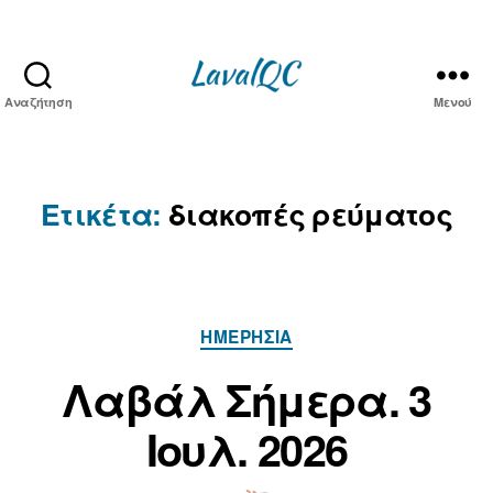
Αναζήτηση
Μενού
LAVAL
QC
Ετικέτα:
διακοπές ρεύματος
Κατηγορίες
ΗΜΕΡΉΣΙΑ
Α
3
π
Ι
Λαβάλ Σήμερα. 3
ό
ο
τ
Ιουλ. 2026
υ
ο
λ
ν/
ί