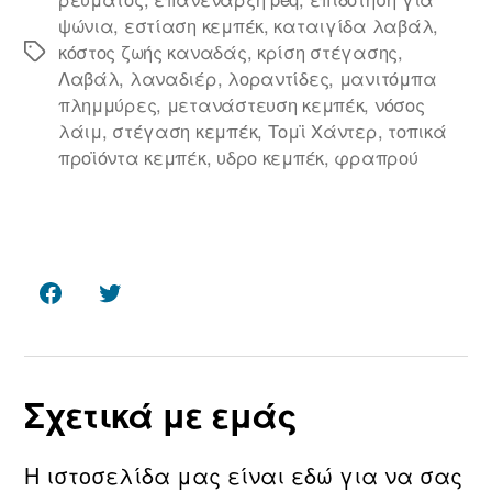
ψώνια
,
εστίαση κεμπέκ
,
καταιγίδα λαβάλ
,
κόστος ζωής καναδάς
,
κρίση στέγασης
,
Ετικέτες
Λαβάλ
,
λαναδιέρ
,
λοραντίδες
,
μανιτόμπα
πλημμύρες
,
μετανάστευση κεμπέκ
,
νόσος
λάιμ
,
στέγαση κεμπέκ
,
Τομϊ Χάντερ
,
τοπικά
προϊόντα κεμπέκ
,
υδρο κεμπέκ
,
φραπρού
Facebook
Twitter
Σχετικά με εμάς
Η ιστοσελίδα μας είναι εδώ για να σας