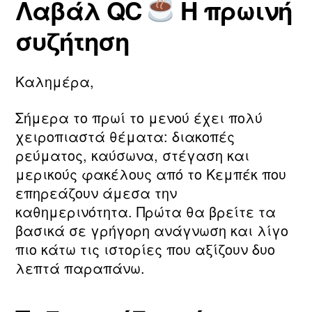
Λαβάλ QC
Η πρωινή
τ
Συντάκτης
Ημ.
ο
η
άρθρου
δημοσίευσης
υ
συζήτηση
ν
2
m
0
a
2
Καλημέρα,
ri
6
a
Σήμερα το πρωί το μενού έχει πολύ
χειροπιαστά θέματα: διακοπές
ρεύματος, καύσωνα, στέγαση και
μερικούς φακέλους από το Κεμπέκ που
επηρεάζουν άμεσα την
καθημερινότητα. Πρώτα θα βρείτε τα
βασικά σε γρήγορη ανάγνωση και λίγο
πιο κάτω τις ιστορίες που αξίζουν δυο
λεπτά παραπάνω.