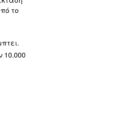
πό το
πτει.
 10.000