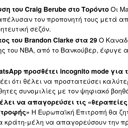
Οι Ma
ση του Craig Berube στο Τορόντο
 απέλυσαν τον προπονητή τους μετά απ
ητευτική σεζόν.
Ο Καναδ
ος του Brandon Clarke στα 29
ης του NBA, από το Βανκούβερ, έφυγε α
atsApp προσθέτει incognito mode για τ
λέει ότι θέλει να προστατεύσει καλύτ
θητες συνομιλίες με τον ψηφιακό βοηθό
θέλει να απαγορεύσει τις «θεραπείες
Η Ευρωπαϊκή Επιτροπή θα ζη
στροφής»
α κράτη‑μέλη να απαγορεύσουν την πρ