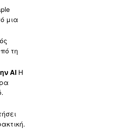
ple
ό μια
ός
πό τη
Η
ην AI
ερα
.
τήσει
ακτική.