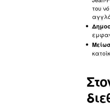
του ν
αγγλό
Δημοσ
εμφαν
Μείωσ
κατοίκ
Στο
διε