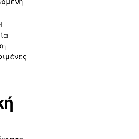
νόμενη
Η
σία
ση
ριμένες
κή
πέκταση