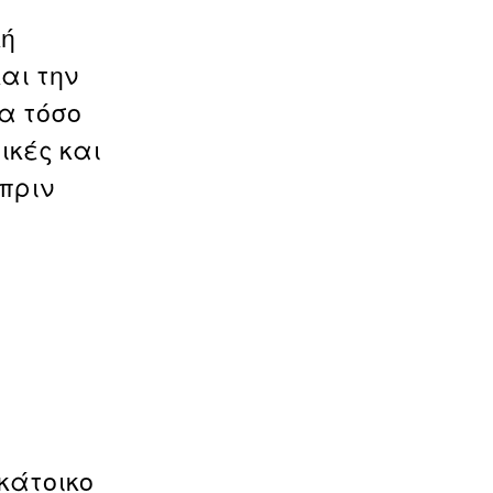
κή
και την
τα τόσο
ικές και
πριν
κάτοικο