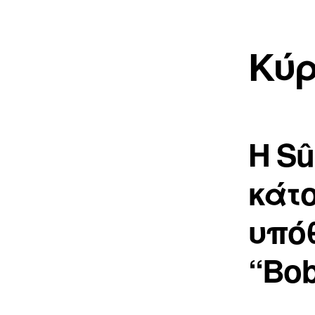
Κύρ
Η Sû
κάτο
υπό
“Bo