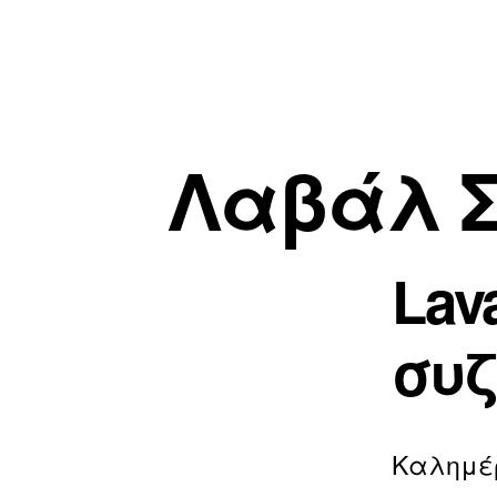
Λαβάλ Σ
Lav
συζ
Καλημέ