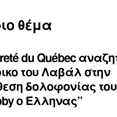
ιο θέμα
reté du Québec αναζη
ικο του Λαβάλ στην
θεση δολοφονίας του
bby ο Έλληνας”