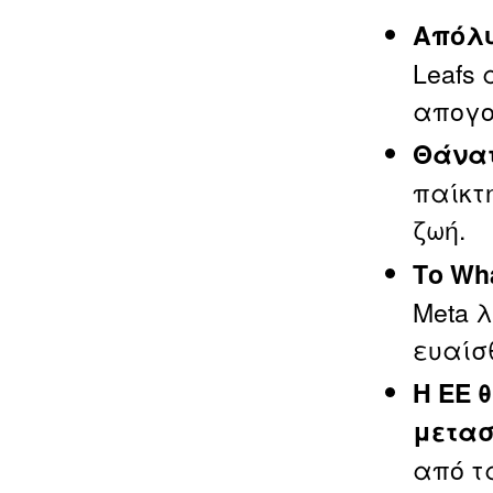
Απόλυ
Leafs
απογο
Θάνατ
παίκτ
ζωή.
Το Wh
Meta 
ευαίσ
Η ΕΕ 
μετα
από τ