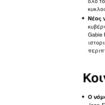
όλο τ
κυκλο
Νέος 
κυβέρ
Gabie
ιστορ
περιπ
Κοι
Ο νόμ
Jean‑F