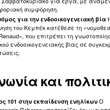
ο Σαββατοκύριακο για έργα, με αναμε
φοριακή συμφόρηση.
νόμος για την ενδοοικογενειακή βία
νηση του Κεμπέκ κατέθεσε τη «νομοθε
 Renaud», που επιτρέπει τη γνωστοποίη
ικού ενδοοικογενειακής βίας σε συγκεκ
τώσεις.
νωνία και πολιτι
Ο
ος 101 στην εκπαίδευση ενηλίκων
rançois Roberge υποστηρίζει ότι μια ε