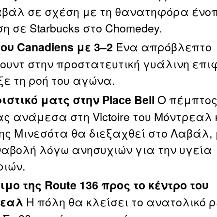
αβάλ σε σχέση με τη θανατηφόρα ένο
η σε Starbucks στο Chomedey.
Ένα απρόβλεπτο
του Canadiens με 3–2
ουντ στην προστατευτική γυάλινη επι
ε τη ροή του αγώνα.
Ο πέμπτο
ιστικό ματς στην Place Bell
ς ανάμεσα στη Victoire του Μόντρεαλ 
 της Μινεσότα θα διεξαχθεί στο Λαβάλ,
ναβολή λόγω ανησυχιών για την υγεία
ριών.
ιμο της Route 136 προς το κέντρο του
Η πόλη θα κλείσει το ανατολικό 
ρεαλ