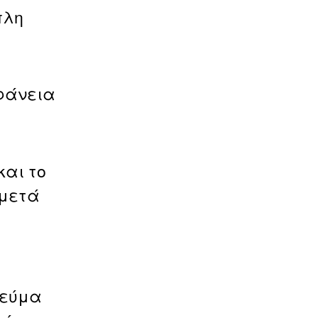
πλη
φάνεια
ς
και το
 μετά
ρεύμα