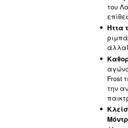
του Λ
επίθεσ
Ήττα 
ριμπά
άλλαξ
Καθορ
αγώνα
Frost
την α
παικτ
Κλείσ
Μόντ