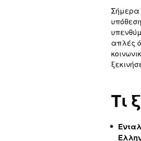
Σήμερα 
υπόθεση,
υπενθύμ
απλές ό
κοινωνι
ξεκινήσ
Τι 
Ένταλ
Έλλη