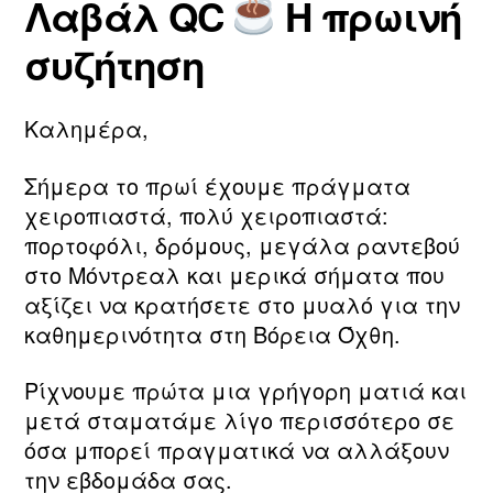
Λαβάλ QC
Η πρωινή
τ
ο
Συντάκτης
Ημ.
η
υ
άρθρου
δημοσίευσης
συζήτηση
ν
2
m
0
a
2
Καλημέρα,
ri
6
a
Σήμερα το πρωί έχουμε πράγματα
χειροπιαστά, πολύ χειροπιαστά:
πορτοφόλι, δρόμους, μεγάλα ραντεβού
στο Μόντρεαλ και μερικά σήματα που
αξίζει να κρατήσετε στο μυαλό για την
καθημερινότητα στη Βόρεια Όχθη.
Ρίχνουμε πρώτα μια γρήγορη ματιά και
μετά σταματάμε λίγο περισσότερο σε
όσα μπορεί πραγματικά να αλλάξουν
την εβδομάδα σας.