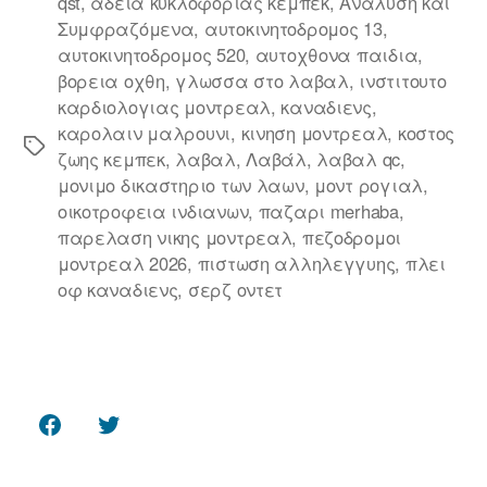
qst
,
αδεια κυκλοφοριας κεμπεκ
,
Ανάλυση και
Συμφραζόμενα
,
αυτοκινητοδρομος 13
,
αυτοκινητοδρομος 520
,
αυτοχθονα παιδια
,
βορεια οχθη
,
γλωσσα στο λαβαλ
,
ινστιτουτο
καρδιολογιας μοντρεαλ
,
καναδιενς
,
καρολαιν μαλρουνι
,
κινηση μοντρεαλ
,
κοστος
Ετικέτες
ζωης κεμπεκ
,
λαβαλ
,
Λαβάλ
,
λαβαλ qc
,
μονιμο δικαστηριο των λαων
,
μοντ ρογιαλ
,
οικοτροφεια ινδιανων
,
παζαρι merhaba
,
παρελαση νικης μοντρεαλ
,
πεζοδρομοι
μοντρεαλ 2026
,
πιστωση αλληλεγγυης
,
πλει
οφ καναδιενς
,
σερζ οντετ
Facebook
Twitter