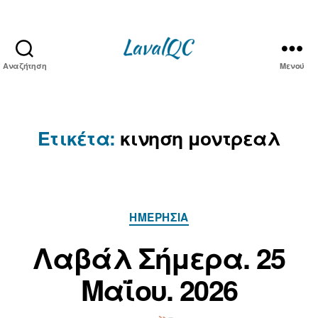
Αναζήτηση
Μενού
LAVAL
QC
Ετικέτα:
κινηση μοντρεαλ
Κατηγορίες
ΗΜΕΡΉΣΙΑ
Α
π
2
Λαβάλ Σήμερα. 25
ό
5
Μ
τ
Μαΐου. 2026
α
ο
ν/
ΐ