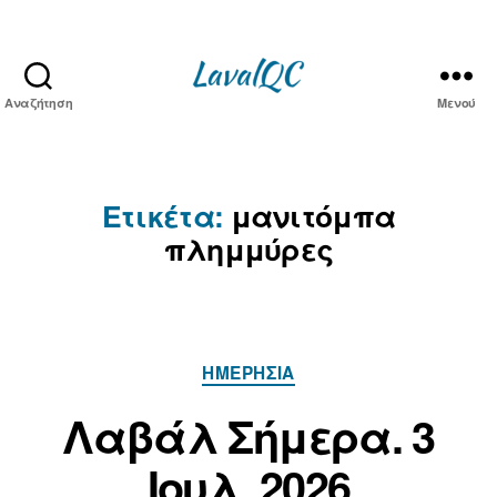
Αναζήτηση
Μενού
LAVAL
QC
Ετικέτα:
μανιτόμπα
πλημμύρες
Κατηγορίες
ΗΜΕΡΉΣΙΑ
Α
3
π
Ι
Λαβάλ Σήμερα. 3
ό
ο
τ
Ιουλ. 2026
υ
ο
λ