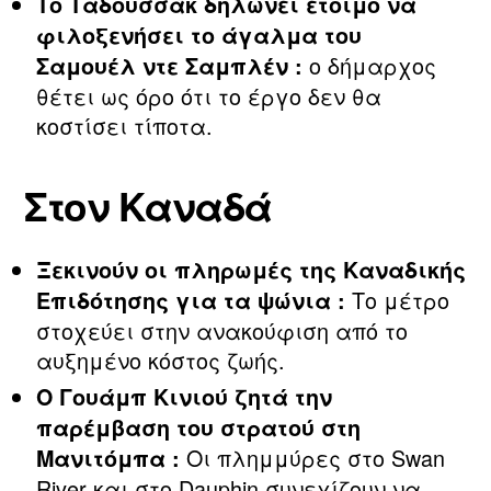
Το Ταδουσσάκ δηλώνει έτοιμο να
φιλοξενήσει το άγαλμα του
ο δήμαρχος
Σαμουέλ ντε Σαμπλέν :
θέτει ως όρο ότι το έργο δεν θα
κοστίσει τίποτα.
Στον Καναδά
Ξεκινούν οι πληρωμές της Καναδικής
Το μέτρο
Επιδότησης για τα ψώνια :
στοχεύει στην ανακούφιση από το
αυξημένο κόστος ζωής.
Ο Γουάμπ Κινιού ζητά την
παρέμβαση του στρατού στη
Οι πλημμύρες στο Swan
Μανιτόμπα :
River και στο Dauphin συνεχίζουν να