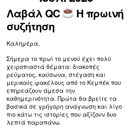
ν/
ί
Λαβάλ QC
Η πρωινή
τ
Συντάκτης
Ημ.
ο
η
άρθρου
δημοσίευσης
υ
συζήτηση
ν
2
m
0
a
2
Καλημέρα,
ri
6
a
Σήμερα το πρωί το μενού έχει πολύ
χειροπιαστά θέματα: διακοπές
ρεύματος, καύσωνα, στέγαση και
μερικούς φακέλους από το Κεμπέκ που
επηρεάζουν άμεσα την
καθημερινότητα. Πρώτα θα βρείτε τα
βασικά σε γρήγορη ανάγνωση και λίγο
πιο κάτω τις ιστορίες που αξίζουν δυο
λεπτά παραπάνω.