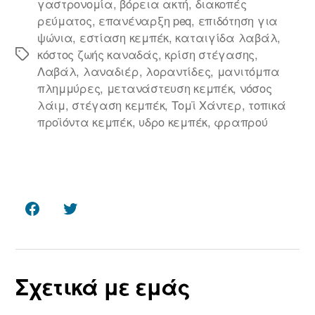
γαστρονομία
,
βόρεια ακτή
,
διακοπές
ρεύματος
,
επανέναρξη peq
,
επιδότηση για
ψώνια
,
εστίαση κεμπέκ
,
καταιγίδα λαβάλ
,
κόστος ζωής καναδάς
,
κρίση στέγασης
,
Ετικέτες
Λαβάλ
,
λαναδιέρ
,
λοραντίδες
,
μανιτόμπα
πλημμύρες
,
μετανάστευση κεμπέκ
,
νόσος
λάιμ
,
στέγαση κεμπέκ
,
Τομϊ Χάντερ
,
τοπικά
προϊόντα κεμπέκ
,
υδρο κεμπέκ
,
φραπρού
Facebook
Twitter
Σχετικά με εμάς