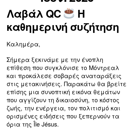
ν/
ν
Λαβάλ QC
Η
ί
τ
Συντάκτης
Ημ.
ο
η
άρθρου
δημοσίευσης
καθημερινή συζήτηση
υ
ν
m
2
0
a
Καλημέρα,
2
ri
6
a
Σήμερα ξεκινάμε με την ένοπλη
επίθεση που συγκλόνισε το Μόντρεαλ
και προκάλεσε σοβαρές αναταράξεις
στις μετακινήσεις. Παρακάτω θα βρείτε
επίσης μια συνοπτική εικόνα θεμάτων
που αγγίζουν τη δικαιοσύνη, το κόστος
ζωής, την ενέργεια, τον πολιτισμό και
ορισμένες ειδήσεις που ξεπερνούν τα
όρια της Île Jésus.