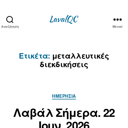
Αναζήτηση
Μενού
LAVAL
QC
Ετικέτα:
μεταλλευτικές
διεκδικήσεις
Κατηγορίες
ΗΜΕΡΉΣΙΑ
2
Α
2
π
Λαβάλ Σήμερα. 22
ό
Ι
ο
τ
Ιουν. 2026
υ
ο