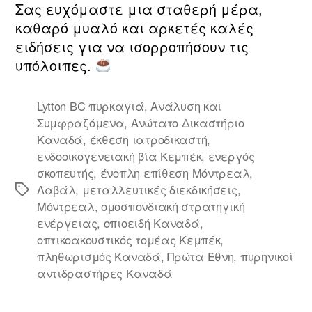
Σας ευχόμαστε μια σταθερή μέρα,
καθαρό μυαλό και αρκετές καλές
ειδήσεις για να ισορροπήσουν τις
υπόλοιπες.
Lytton BC πυρκαγιά
,
Ανάλυση και
Συμφραζόμενα
,
Ανώτατο Δικαστήριο
Καναδά
,
έκθεση ιατροδικαστή
,
ενδοοικογενειακή βία Κεμπέκ
,
ενεργός
σκοπευτής
,
ένοπλη επίθεση Μόντρεαλ
,
Λαβάλ
,
μεταλλευτικές διεκδικήσεις
,
Ετικέτες
Μόντρεαλ
,
ομοσπονδιακή στρατηγική
ενέργειας
,
οπιοειδή Καναδά
,
οπτικοακουστικός τομέας Κεμπέκ
,
πληθωρισμός Καναδά
,
Πρώτα Έθνη
,
πυρηνικοί
αντιδραστήρες Καναδά