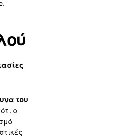
e.
λού
κασίες
υνα του
 ότι ο
σμό
στικές