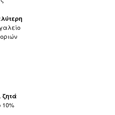
αλύτερη
ργαλείο
φοριών
 ζητά
ο 10%