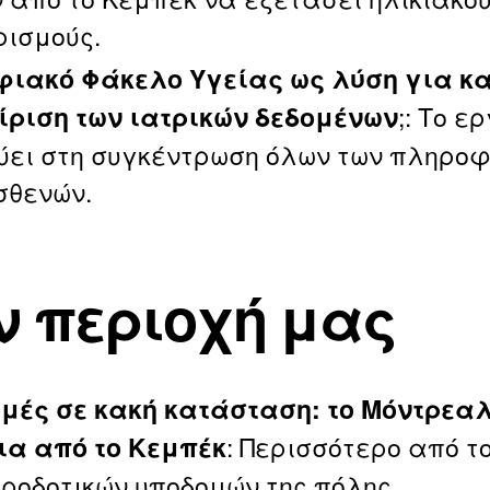
ρισμούς.
φιακό Φάκελο Υγείας ως λύση για κ
;: Το ε
ίριση των ιατρικών δεδομένων
ύει στη συγκέντρωση όλων των πληρο
σθενών.
ν περιοχή μας
μές σε κακή κατάσταση: το Μόντρεαλ
: Περισσότερο από τ
ια από το Κεμπέκ
δροδοτικών υποδομών της πόλης