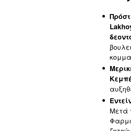
Πρόστ
Lakhoy
δεοντ
βουλεύ
κομμα
Μερικ
Κεμπ
αυξηθε
Εντεί
Μετά τ
Φαρμα
ζητού