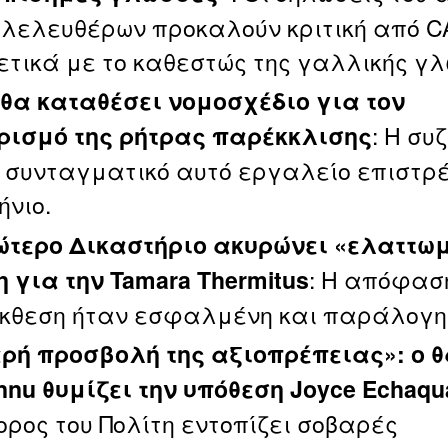
ιλελευθέρων προκαλούν κριτική από C
ετικά με το καθεστώς της γαλλικής γ
 θα καταθέσει νομοσχέδιο για τον
: Η συ
ρισμό της ρήτρας παρέκκλισης
ο συνταγματικό αυτό εργαλείο επιστρ
ήνιο.
ώτερο Δικαστήριο ακυρώνει «ελαττω
: Η απόφαση
η για την Tamara Thermitus
 έκθεση ήταν εσφαλμένη και παράλογη
ρή προσβολή της αξιοπρέπειας»: ο 
Innu θυμίζει την υπόθεση Joyce Echaqu
ορος του Πολίτη εντοπίζει σοβαρές