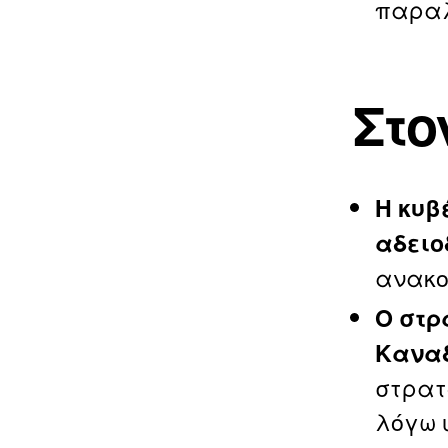
παραλε
Στο
Η κυβ
αδειο
ανακο
Ο στρ
Καναδ
στρατ
λόγω 