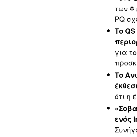
των Φ
PQ σχ
Το QS
περιο
για τ
προσκ
Το Αν
έκθεσ
ότι η
«Σοβα
ενός 
Συνήγ