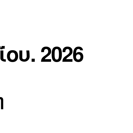
ου. 2026
η