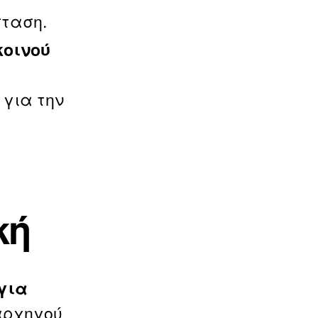
σταση.
κοινού
 για την
κή
 για
 αρχηγού