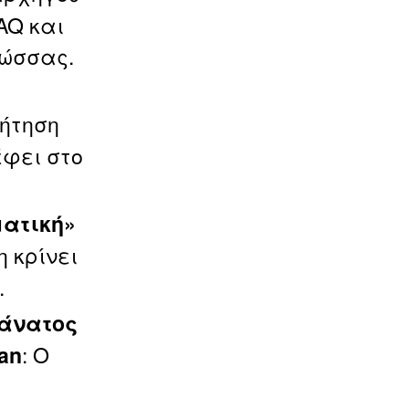
AQ και
λώσσας.
ζήτηση
έφει στο
ματική»
 κρίνει
.
θάνατος
: Ο
an