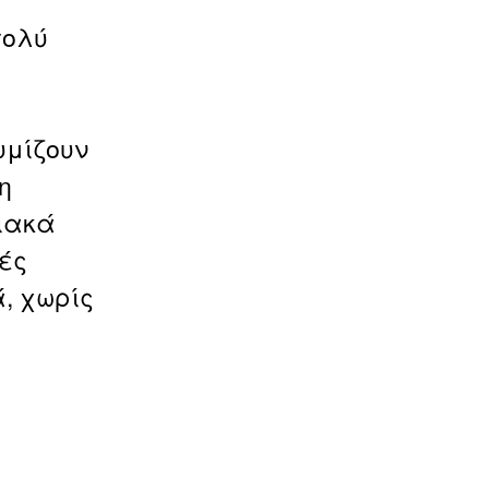
πολύ
υμίζουν
η
ιακά
ές
, χωρίς