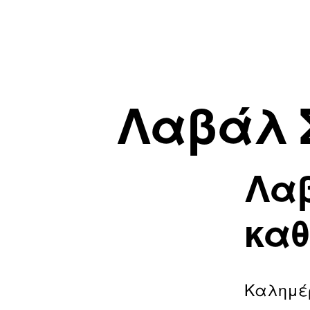
Λαβάλ Σ
Λα
καθ
Καλημέ