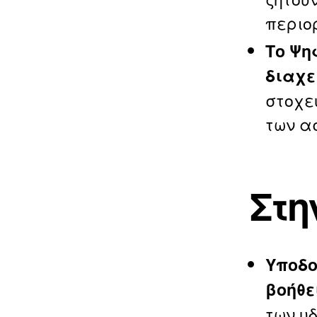
περιο
Το Ψη
διαχε
στοχε
των α
Στη
Υποδο
βοήθε
των υ