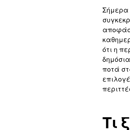
Σήμερα 
συγκεκρ
αποφάσε
καθημερ
ότι η π
δημόσια
ποτά στ
επιλογέ
περιττέ
Τι 