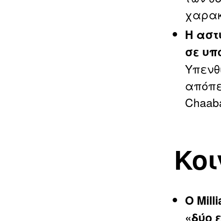
χαρακ
Η αστ
σε υπ
Υπενθ
απόπε
Chaaba
Κοι
Ο Mil
«δύο 