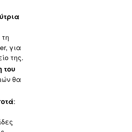
εύτρια
 τη
er, για
ίο της.
 του
ιών θα
:
ποτά
ίδες
ύς