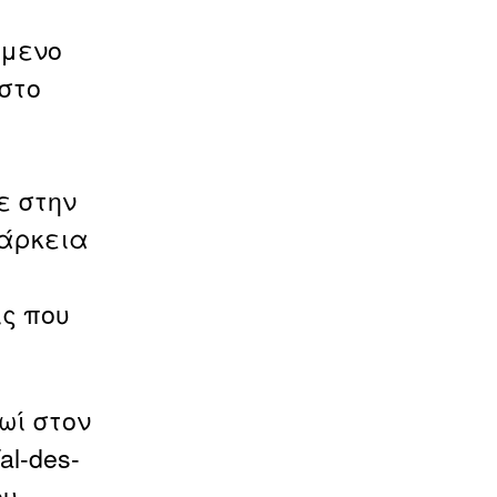
ύμενο
στο
ε στην
ιάρκεια
ς που
ωί στον
al-des-
ου