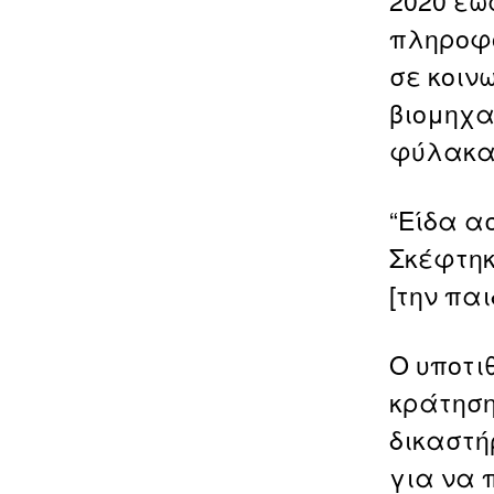
πληροφο
σε κοιν
βιομηχα
φύλακα 
“Είδα α
Σκέφτηκ
[την πα
Ο υποτι
κράτηση
δικαστή
για να 