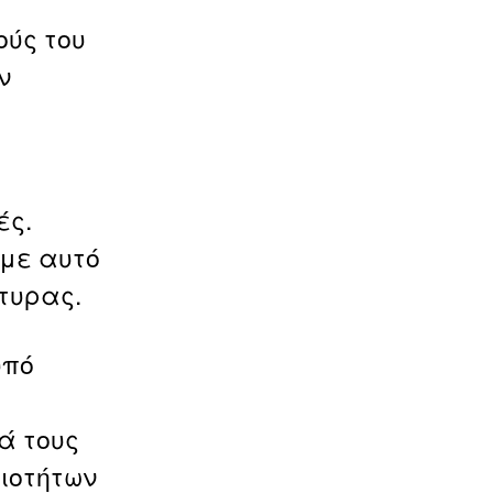
ύς του
ν
ές.
 με αυτό
τυρας.
υπό
ά τους
ιοτήτων