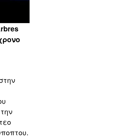
rbres
χρονο
στην
ου
 την
τεο
ύποπτου.