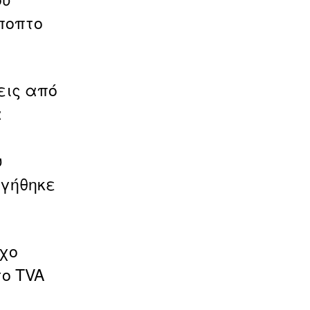
ύποπτο
εις από
α
υ
ηγήθηκε
ήχο
ο TVA