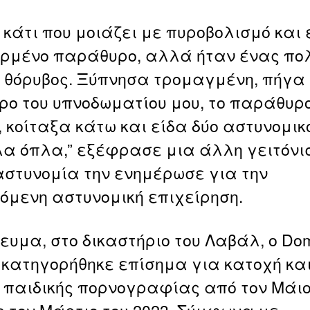
 κάτι που μοιάζει με πυροβολισμό και
μένο παράθυρο, αλλά ήταν ένας πολ
 θόρυβος. Ξύπνησα τρομαγμένη, πήγα
ο του υπνοδωματίου μου, το παράθυρ
, κοίταξα κάτω και είδα δύο αστυνομικ
α όπλα,” εξέφρασε μια άλλη γειτόνι
αστυνομία την ενημέρωσε για την
όμενη αστυνομική επιχείρηση.
ευμα, στο δικαστήριο του Λαβάλ, ο Dom
r κατηγορήθηκε επίσημα για κατοχή κα
 παιδικής πορνογραφίας από τον Μάιο
ς τον Μάρτιο του 2023. Σύμφωνα με