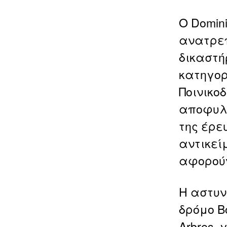
Ο Domin
ανατρεπ
δικαστή
κατηγορ
Ποινικο
αποφυλά
της έρε
αντικεί
αφορούν
Η αστυν
δρόμο Bo
Arbres,