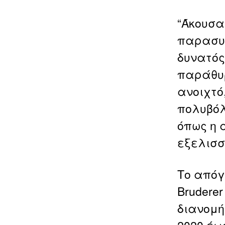
“Άκουσα
παρασυρ
δυνατός
παράθυρ
ανοιχτό
πολυβόλ
όπως η 
εξελισσ
Το απόγ
Brudere
διανομή
2020 έω