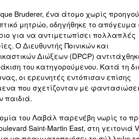
ique Bruderer, ένα άτομο χωρίς προηγο
τικό μητρώο, οδηγήθηκε το απόγευμα 
ριο για να αντιμετωπίσει πολλαπλές
ίες. Ο Διευθυντής Ποινικών και
δικαστικών Διώξεων (DPCP) αντιτάχθηκ
κιση του κατηγορούμενου. Κατά τη δ
υνας, οι ερευνητές εντόπισαν επίσης
μενα που σχετίζονταν με φαντασιώσει
 παιδιά.
ομία του Λαβάλ παρενέβη νωρίς το πρ
ulevard Saint-Martin East, στη γειτονιά V
 για να πραγματοποιήσει τη σύλληψη τ