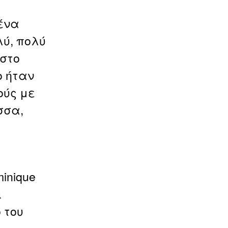
 ένα
ύ, πολύ
 στο
ο ήταν
ούς με
σσα,
inique
ι
 του