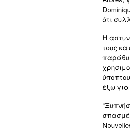
Dominiq
ότι συλ
Η αστυν
τους κα
παράθυρ
χρησιμο
ύποπτου
έξω για
“Ξυπνήσ
σπασμέν
Nouvelle