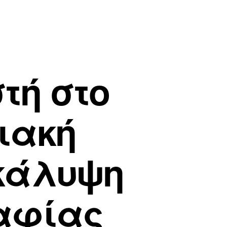
τή στο
ιακή
κάλυψη
αφίας