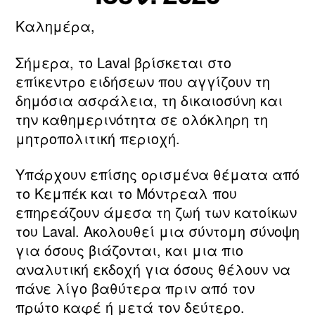
ν/
ί
Καλημέρα,
τ
Συντάκτης
Ημ.
ο
η
άρθρου
δημοσίευσης
υ
ν
Σήμερα, το Laval βρίσκεται στο
2
m
επίκεντρο ειδήσεων που αγγίζουν τη
0
a
δημόσια ασφάλεια, τη δικαιοσύνη και
2
ri
6
την καθημερινότητα σε ολόκληρη τη
a
μητροπολιτική περιοχή.
Υπάρχουν επίσης ορισμένα θέματα από
το Κεμπέκ και το Μόντρεαλ που
επηρεάζουν άμεσα τη ζωή των κατοίκων
του Laval. Ακολουθεί μια σύντομη σύνοψη
για όσους βιάζονται, και μια πιο
αναλυτική εκδοχή για όσους θέλουν να
πάνε λίγο βαθύτερα πριν από τον
πρώτο καφέ ή μετά τον δεύτερο.