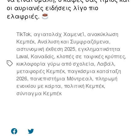
οι αυριανές ειδήσεις λίγο πιο
ελαφριές.
TikTok
,
αγιατολάχ Χαμενεΐ
,
ανακύκλωση
Κεμπέκ
,
Ανάλυση και Συμφραζόμενα
,
αστυνομική έκθεση 2025
,
εγκληματικότητα
Laval
,
Καναδάς
,
κλοπές σε ταφικές κρύπτες
,
κυκλοφορία γύρω από σχολεία
,
Λαβάλ
,
Ετικέτες
μεταφορές Κεμπέκ
,
παγκόσμια κατάταξη
2026
,
πανεπιστήμια Μόντρεαλ
,
πληρωμή
ενοικίου με κάρτα
,
πολιτική Κεμπέκ
,
σύνταγμα Κεμπέκ
Facebook
Twitter