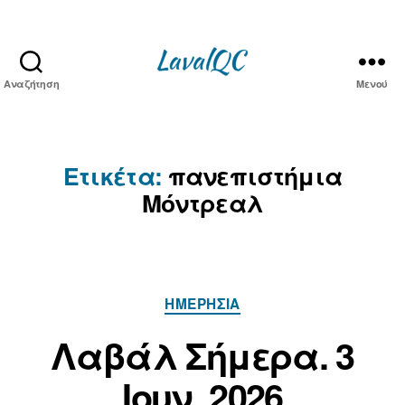
Αναζήτηση
Μενού
LAVAL
QC
Ετικέτα:
πανεπιστήμια
Μόντρεαλ
Κατηγορίες
ΗΜΕΡΉΣΙΑ
Α
3
π
Ι
Λαβάλ Σήμερα. 3
ό
ο
τ
Ιουν. 2026
υ
ο
ν