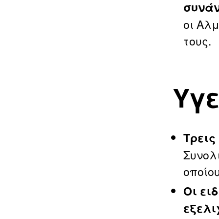
συνάν
οι Αλ
τους.
Υγε
Τρεις
Συνολ
οποίο
Οι ει
εξελι