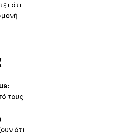
ει ότι
ομονή
α
us:
πό τους
α
ουν ότι