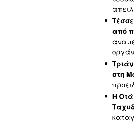
απειλη
Τέσσε
από π
αναμέ
οργάν
Τριάν
στη Μ
προει
Η Οτά
Ταχυδ
καταγρ