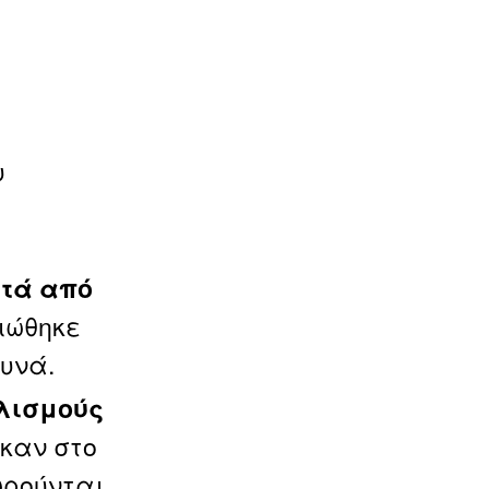
υ
ετά από
ιώθηκε
ευνά.
λισμούς
καν στο
ωρούνται