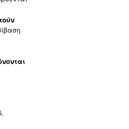
τούν
βίβαση
ώνονται
.