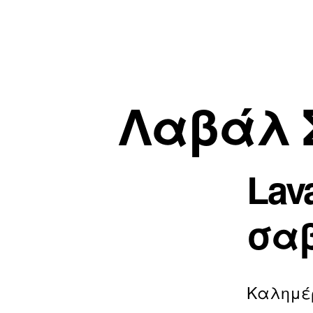
Λαβάλ Σ
Lav
σαβ
Καλημέ