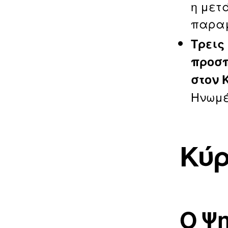
η μετ
παραμ
Τρεις
προσπ
στον 
Ηνωμέ
Κύρ
Ο Ψη