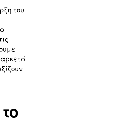
ρξη του
να
τις
φουμε
ε αρκετά
αξίζουν
 το