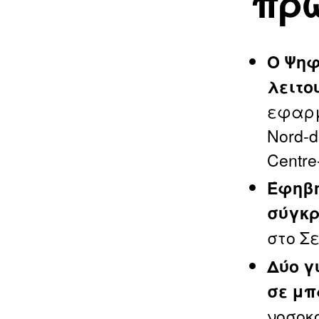
πρ
Ο Ψηφ
λειτο
εφαρμ
Nord‑d
Centre
Έφηβη
σύγκρ
στο Σε
Δύο γ
σε μπα
νοσοκ