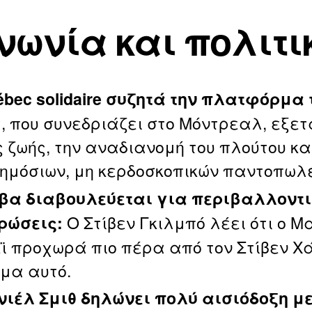
νωνία και πολιτι
ébec solidaire συζητά την πλατφόρμα 
, που συνεδριάζει στο Μόντρεαλ, εξετ
ς ζωής, την αναδιανομή του πλούτου κα
δημόσιων, μη κερδοσκοπικών παντοπωλ
βα διαβουλεύεται για περιβαλλοντι
Ο Στίβεν Γκιλμπό λέει ότι ο Μ
ρώσεις:
ϊ προχωρά πιο πέρα από τον Στίβεν Χ
έμα αυτό.
νιέλ Σμιθ δηλώνει πολύ αισιόδοξη με