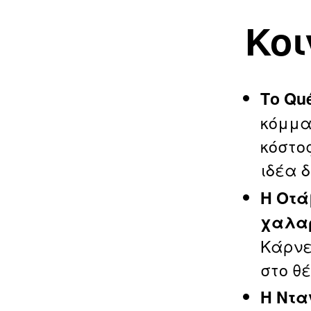
Κοι
Το Qu
κόμμα
κόστο
ιδέα 
Η Οτά
χαλα
Κάρνε
στο θ
Η Ντα