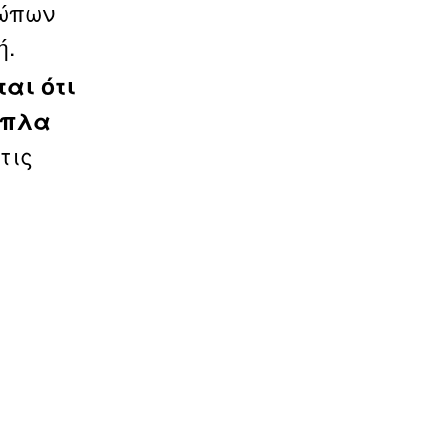
ρώπων
ή.
αι ότι
όπλα
τις