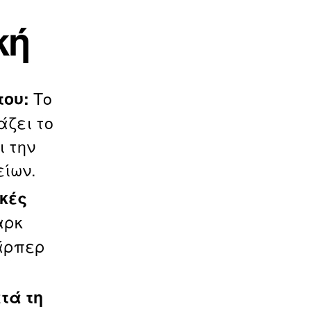
κή
Το
του:
άζει το
ι την
είων.
κές
αρκ
άρπερ
τά τη