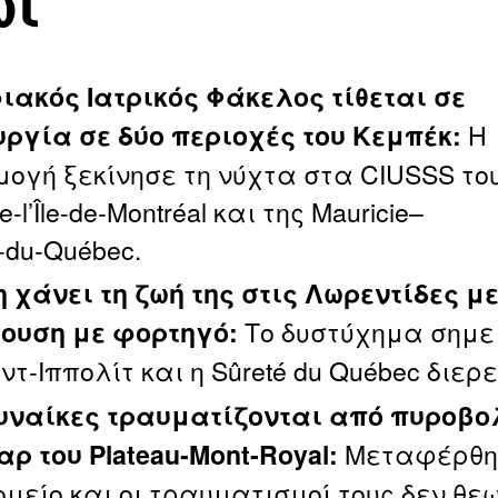
ωί
ιακός Ιατρικός Φάκελος τίθεται σε
Η
υργία σε δύο περιοχές του Κεμπέκ:
ογή ξεκίνησε τη νύχτα στα CIUSSS το
e‑l’Île‑de‑Montréal και της Mauricie–
‑du‑Québec.
 χάνει τη ζωή της στις Λωρεντίδες μ
Το δυστύχημα σημε
ουση με φορτηγό:
ντ‑Ιππολίτ και η Sûreté du Québec διερ
υναίκες τραυματίζονται από πυροβο
Μεταφέρθη
ρ του Plateau‑Mont‑Royal:
ομείο και οι τραυματισμοί τους δεν θε