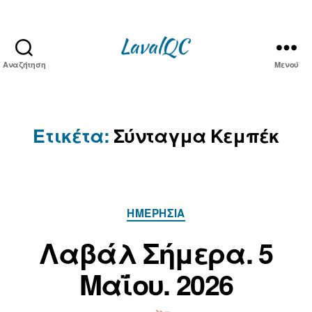
Αναζήτηση
Μενού
LAVAL
QC
Ετικέτα:
Σύνταγμα Κεμπέκ
Κατηγορίες
ΗΜΕΡΉΣΙΑ
Α
π
5
Λαβάλ Σήμερα. 5
ό
Μ
τ
Μαΐου. 2026
α
ο
ΐ
ν/
ο