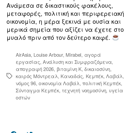
Ανάμεσα σε δικαστικούς φακέλους,
μεταφορές, πολιτική και περιφερειακή
οικονομία, η μέρα ξεκινά με ουσία και
μερικά σημεία που αξίζει να έχετε στο
μυαλό πριν από τον δεύτερο καφέ.
AirAsia
,
Louise Arbour
,
Mirabel
,
αγορά
εργασίας
,
Ανάλυση και Συμφραζόμενα
,
απογραφή 2026
,
βιταμίνη Κ
,
δικαιοσύνη
,
καιρός Μόντρεαλ
,
Καναδάς
,
Κεμπέκ
,
Λαβάλ
,
Ετικέτες
νόμος 96
,
οικονομία Λαβάλ
,
πολιτική Κεμπέκ
,
Σύνταγμα Κεμπέκ
,
τεχνητή νοημοσύνη
,
υγεία
οστών