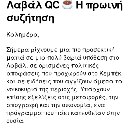
Λαβάλ QC
Η πρωινή
τ
Συντάκτης
Ημ.
υ
η
άρθρου
δημοσίευσης
2
συζήτηση
ν
0
m
2
a
6
Καλημέρα,
ri
a
Σήμερα ρίχνουμε μια πιο προσεκτική
ματιά σε μια πολύ βαριά υπόθεση στο
Λαβάλ, σε ορισμένες πολιτικές
αποφάσεις που προχωρούν στο Κεμπέκ,
και σε ειδήσεις που αγγίζουν άμεσα τα
νοικοκυριά της περιοχής. Υπάρχουν
επίσης εξελίξεις στις μεταφορές, την
απογραφή και την οικονομία, ένα
πρόγραμμα που πάει κατευθείαν στην
ουσία.