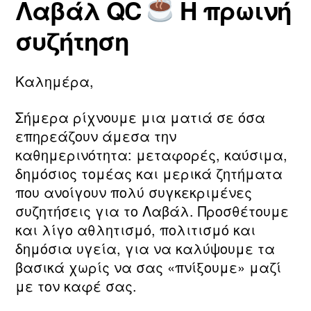
Λαβάλ QC
Η πρωινή
τ
ο
Συντάκτης
Ημ.
η
υ
άρθρου
δημοσίευσης
συζήτηση
ν
2
m
0
a
2
Καλημέρα,
ri
6
a
Σήμερα ρίχνουμε μια ματιά σε όσα
επηρεάζουν άμεσα την
καθημερινότητα: μεταφορές, καύσιμα,
δημόσιος τομέας και μερικά ζητήματα
που ανοίγουν πολύ συγκεκριμένες
συζητήσεις για το Λαβάλ. Προσθέτουμε
και λίγο αθλητισμό, πολιτισμό και
δημόσια υγεία, για να καλύψουμε τα
βασικά χωρίς να σας «πνίξουμε» μαζί
με τον καφέ σας.