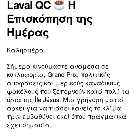
Laval QC
Η
τ
ο
Συντάκτης
Ημ.
η
υ
άρθρου
δημοσίευσης
Επισκόπηση της
ν
2
m
0
Ημέρας
a
2
ri
6
a
Καλησπέρα,
Σήμερα κινούμαστε ανάμεσα σε
κυκλοφορία, Grand Prix, πολιτικές
αποφάσεις και μερικούς καναδικούς
φακέλους που ξεπερνούν κατά πολύ τα
όρια της Île Jésus. Μια γρήγορη ματιά
αρκεί για να πιάσει κανείς το κλίμα,
πριν εμβαθύνει εκεί όπου πραγματικά
έχει σημασία.