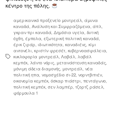
κέντρο της πόλης.
αμερικανικό προξενείο μοντρεάλ
,
άμυνα
καναδά
,
Ανάλυση και Συμφραζόμενα
,
άπλ
,
γκραν πρι καναδά
,
Δημόσια υγεία
,
δυτική
όχθη
,
έμπολα
,
εξωτερική πολιτική καναδά
,
έρικ ζιράρ
,
ιδιωτικότητα
,
καναδιένς
,
κίμι
αντονέλι
,
κριστίν φρεσέτ
,
κυβερνοασφάλεια
,
κυκλοφορία μοντρεάλ
,
Λαβάλ
,
λαβάλ
Ετικέτες
κεμπέκ
,
λάντο νόρις
,
μετανάστευση καναδάς
,
μόνιμη άδεια διαμονής
,
μοντρεάλ
,
νέα
πολιτική ηπα
,
νομοσχέδιο σι‑22
,
νορντβιπιέν
,
οικονομία κεμπέκ
,
όσκαρ πιάστρι
,
πεντάγωνο
,
πολιτική κεμπέκ
,
σεν λαμπέρ
,
τζορτζ ράσελ
,
φόρμουλα 1