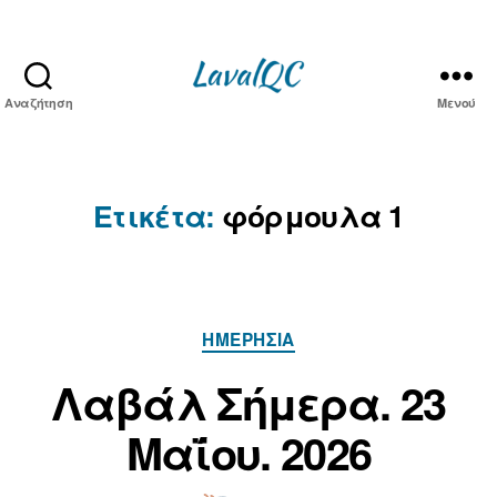
Αναζήτηση
Μενού
LAVAL
QC
Ετικέτα:
φόρμουλα 1
Κατηγορίες
ΗΜΕΡΉΣΙΑ
Α
π
2
Λαβάλ Σήμερα. 23
ό
3
Μ
τ
Μαΐου. 2026
α
ο
ν/
ΐ