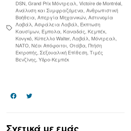
DSN
,
Grand Prix Μόντρεαλ
,
Victoire de Montréal
,
Ανάλυση και Συμφραζόμενα
,
Ανθρωπιστική
Βοήθεια
,
Απεργία Μηχανικών
,
Αστυνομία
Λαβάλ
,
Ασφάλεια Λαβάλ
,
Έκπτωση
Ετικέτες
Καυσίμων
,
Έμπολα
,
Καναδάς
,
Κεμπέκ
,
Κονγκό
,
Κύπελλο Walter
,
Λαβάλ
,
Μόντρεαλ
,
ΝΑΤΟ
,
Νέοι Απόφοιτοι
,
Οτάβα
,
Πτήση
Εκτροπής
,
Σεξουαλική Επίθεση
,
Τιμές
Βενζίνης
,
Υδρο‑Κεμπέκ
Facebook
Twitter
Σχετικά με εμάς