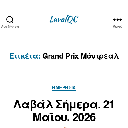
Αναζήτηση
Μενού
LAVAL
QC
Ετικέτα:
Grand Prix Μόντρεαλ
Κατηγορίες
ΗΜΕΡΉΣΙΑ
Α
π
2
Λαβάλ Σήμερα. 21
ό
1
Μ
τ
Μαΐου. 2026
α
ο
ν/
ΐ