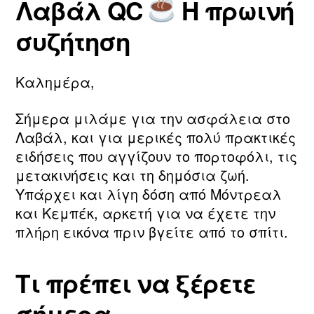
Λαβάλ QC
Η πρωινή
τ
ο
Συντάκτης
Ημ.
η
υ
άρθρου
δημοσίευσης
συζήτηση
ν
2
m
0
a
2
Καλημέρα,
ri
6
a
Σήμερα μιλάμε για την ασφάλεια στο
Λαβάλ, και για μερικές πολύ πρακτικές
ειδήσεις που αγγίζουν το πορτοφόλι, τις
μετακινήσεις και τη δημόσια ζωή.
Υπάρχει και λίγη δόση από Μόντρεαλ
και Κεμπέκ, αρκετή για να έχετε την
πλήρη εικόνα πριν βγείτε από το σπίτι.
Τι πρέπει να ξέρετε
σήμερα