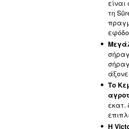
είναι
τη Sûr
πραγμ
εφόδο
Μεγάλ
σήραγγ
σήραγγ
άξονε
Το Κε
αγροτ
εκατ.
επιπλ
Η Vict