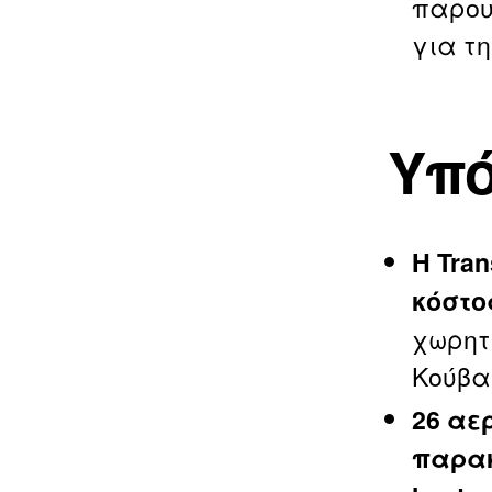
παρου
για τ
Υπό
Η Tra
κόστο
χωρητ
Κούβα
26 αε
παρακ