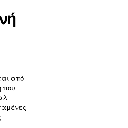
νή
ται από
η που
εαλ
εταμένες
ς