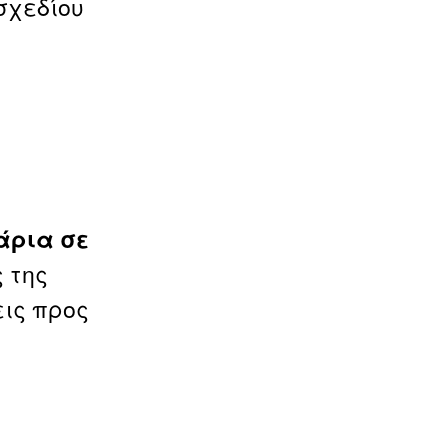
σχεδίου
άρια σε
 της
εις προς