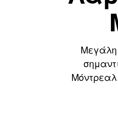
Μεγάλη 
σημαντι
Μόντρεαλ 