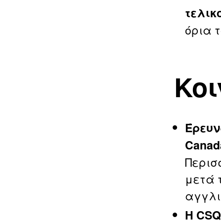
τελικ
όρια 
Κοι
Έρευν
Canad
Περισ
μετά 
αγγλι
Η CSQ