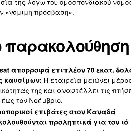
σία της λόγω του ομοσπονδιακού νομο
ην «νόμιμη πρόσβαση».
 παρακολούθηση
nsat απορροφά επιπλέον 70 εκατ. δολ
Η εταιρεία μειώνει μέρος
ς καυσίμων:
ικότητάς της και αναστέλλει τις πτήσ
 έως τον Νοέμβριο.
ροπορικοί επιβάτες στον Καναδά
ολουθούνται προληπτικά για τον ιό