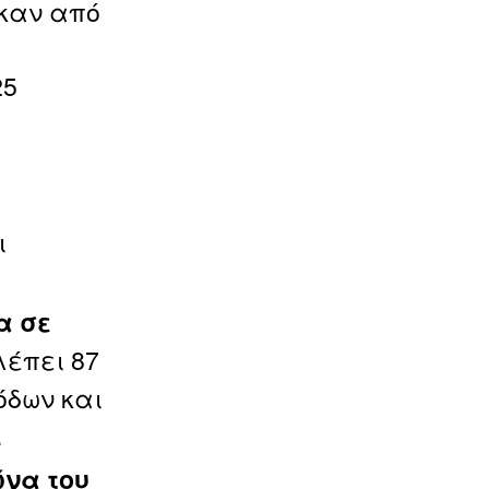
ηκαν από
25
η
ι
α σε
έπει 87
όδων και
.
ώνα του