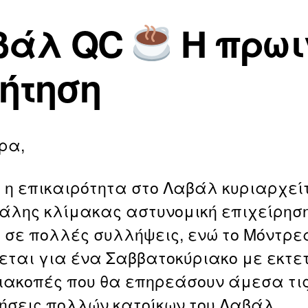
ν
2
m
0
βάλ QC
Η πρωι
a
2
ri
6
ήτηση
a
ρα,
 η επικαιρότητα στο Λαβάλ κυριαρχεί
άλης κλίμακας αστυνομική επιχείρησ
 σε πολλές συλλήψεις, ενώ το Μόντρ
εται για ένα Σαββατοκύριακο με εκτ
διακοπές που θα επηρεάσουν άμεσα τι
ήσεις πολλών κατοίκων του Λαβάλ.