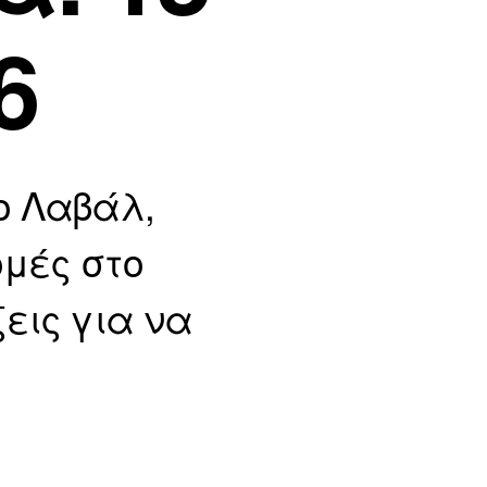
6
ο Λαβάλ,
ομές στο
εις για να