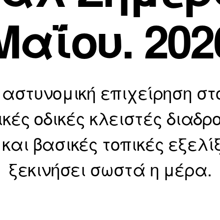
Μαΐου. 202
αστυνομική επιχείρηση στ
κές οδικές κλειστές διαδρ
Α
π
1
και βασικές τοπικές εξελίξ
ό
5
Μ
τ
ξεκινήσει σωστά η μέρα.
α
ο
ν/
ΐ
τ
ο
Συντάκτης
Ημ.
η
υ
άρθρου
δημοσίευσης