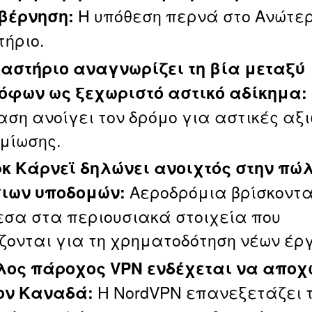
Η υπόθεση περνά στο Ανώτε
βέρνηση:
τήριο.
καστήριο αναγνωρίζει τη βία μεταξύ
όφων ως ξεχωριστό αστικό αδίκημα:
ση ανοίγει τον δρόμο για αστικές αξ
μίωσης.
κ Κάρνεϊ δηλώνει ανοιχτός στην πώ
Αεροδρόμια βρίσκοντα
ιων υποδομών:
σα στα περιουσιακά στοιχεία που
ζονται για τη χρηματοδότηση νέων έρ
ος πάροχος VPN ενδέχεται να αποχ
Η NordVPN επανεξετάζει 
ον Καναδά: