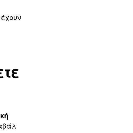
 έχουν
ετε
ακή
αβάλ