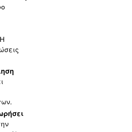
ρο
Η
ιώσεις
ληση
ι
γων.
ωρήσει
την