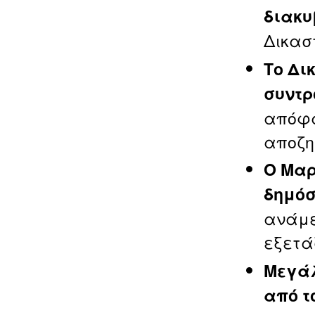
διακυ
Δικασ
Το Δι
συντρ
απόφα
αποζη
Ο Μαρ
δημόσ
ανάμε
εξετά
Μεγάλ
από τ