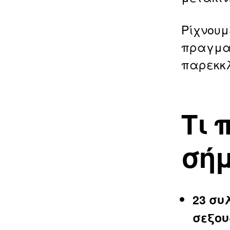
Ρίχνουμ
πραγματ
παρεκκλ
Τι 
σή
23 συ
σεξου