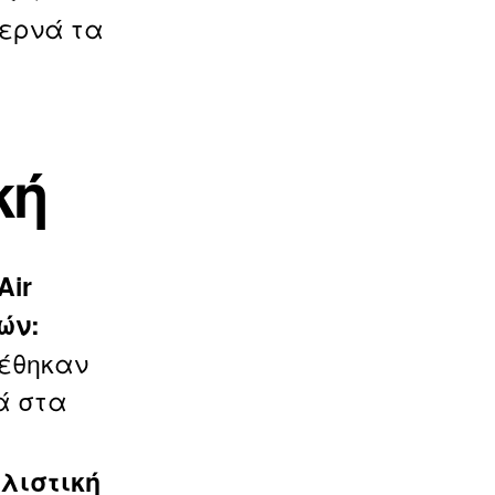
περνά τα
κή
Air
ών:
τέθηκαν
ά στα
λιστική