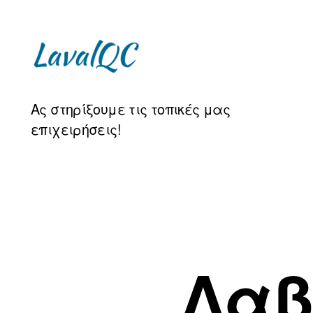
LAVAL
Ας στηρίξουμε τις τοπικές μας
QC
επιχειρήσεις!
Λαβ