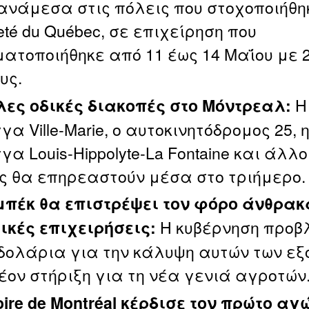
 ανάμεσα στις πόλεις που στοχοποιήθ
eté du Québec, σε επιχείρηση που
ατοποιήθηκε από 11 έως 14 Μαΐου με 
υς.
Η
ες οδικές διακοπές στο Μόντρεαλ:
α Ville‑Marie, ο αυτοκινητόδρομος 25, 
α Louis‑Hippolyte‑La Fontaine και άλλο
ς θα επηρεαστούν μέσα στο τριήμερο.
μπέκ θα επιστρέψει τον φόρο άνθρακ
Η κυβέρνηση προβλ
ικές επιχειρήσεις:
 δολάρια για την κάλυψη αυτών των εξ
έον στήριξη για τη νέα γενιά αγροτών
oire de Montréal κέρδισε τον πρώτο αγ