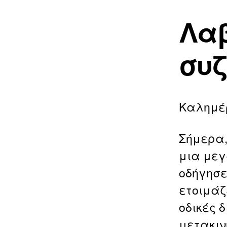
Λα
συζ
Καλημέ
Σήμερα,
μια μεγ
οδήγησε
ετοιμάζ
οδικές 
μετακιν