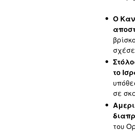
Ο Καν
αποστ
βρίσκ
σχέσε
Στόλο
το Ισ
υπόθε
σε σκ
Αμερι
διαπρ
του Ο