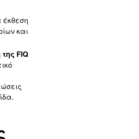
 έκθεση
οίων και
 της FIQ
τικό
ρεώσεις
ίδα.
ς