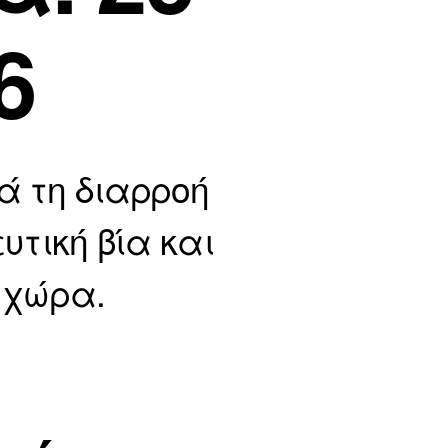
6
ά τη διαρροή
υτική βία και
η χώρα.