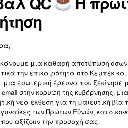
βάλ QC
Η πρωι
a
2
ri
6
ήτηση
a
ρα,
κάνουμε μια καθαρή αποτύπωση όσων 
ικά την επικαιρότητα στο Κεμπέκ και
 μια εσωτερική έρευνα που ξεκίνησε 
 email στην κορυφή της κυβέρνησης, μι
τική νέα έκθεση για τη μαιευτική βία 
 γυναίκες των Πρώτων Εθνών, και οικον
που αξίζουν την προσοχή σας.