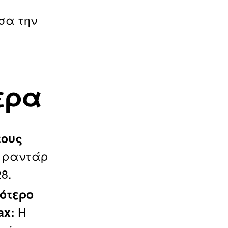
σα την
ερα
τους
ν ραντάρ
8.
ότερο
Η
ax: