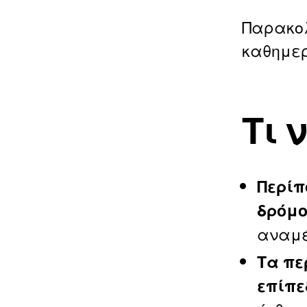
Παρακολ
καθημερ
Τι 
Περίπ
δρόμο
αναμέ
Τα πε
επίπε