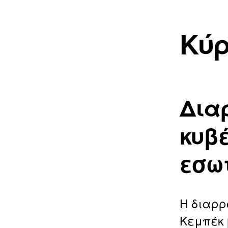
Κύρ
Διαρ
κυβ
εσω
Η διαρρ
Κεμπέκ 