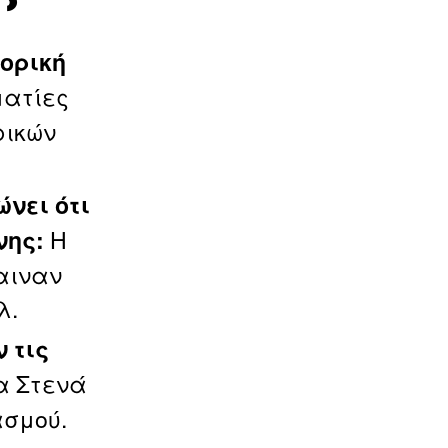
ορική
ματίες
ρικών
ώνει ότι
Η
νης:
αιναν
λ.
 τις
α Στενά
ασμού.