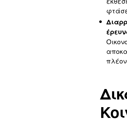
έκθεσ
φτάσει
Διαρρ
έρευν
Οικον
αποκα
πλέον
Δικ
Κοι