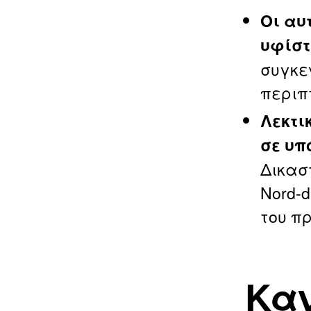
Οι αυ
υφίστ
συγκε
περιπ
Λεκτι
σε υπ
Δικασ
Nord‑d
του π
Καν