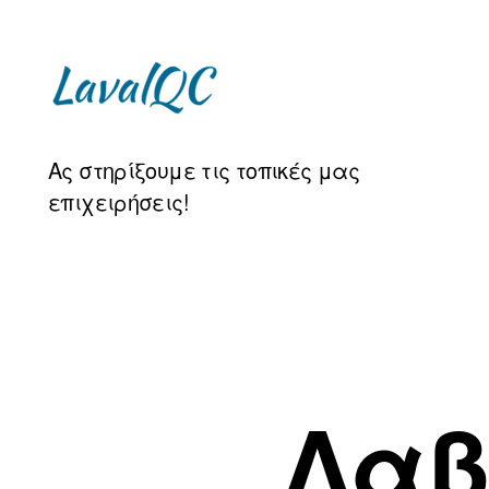
LAVAL
Ας στηρίξουμε τις τοπικές μας
QC
επιχειρήσεις!
Λαβ