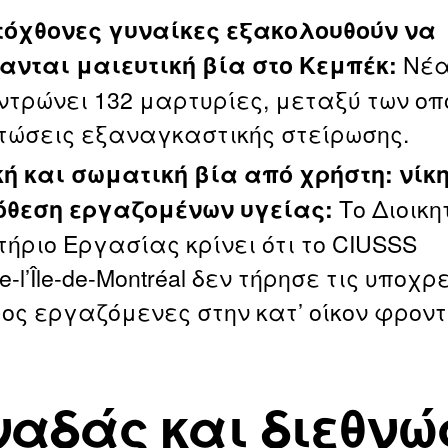
τόχθονες γυναίκες εξακολουθούν να
Νέα
ανται μαιευτική βία στο Κεμπέκ:
ντρώνει 132 μαρτυρίες, μεταξύ των οπ
τώσεις εξαναγκαστικής στείρωσης.
κή και σωματική βία από χρήστη: νίκη
Το Διοικη
όθεση εργαζομένων υγείας:
τήριο Εργασίας κρίνει ότι το CIUSSS
e‑l’Île‑de‑Montréal δεν τήρησε τις υποχ
ρος εργαζόμενες στην κατ’ οίκον φροντ
αδάς και διεθνώ