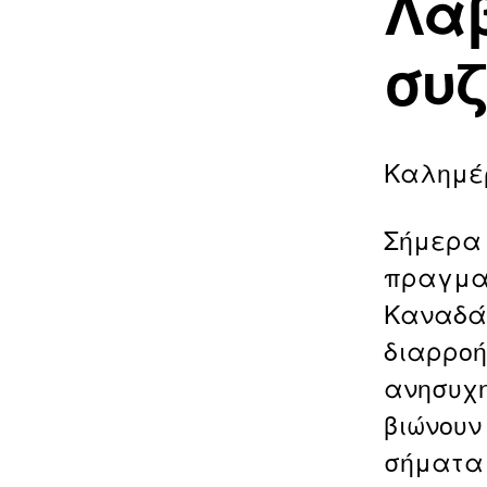
Λα
συζ
Καλημέ
Σήμερα 
πραγματ
Καναδά:
διαρροή
ανησυχη
βιώνουν
σήματα 