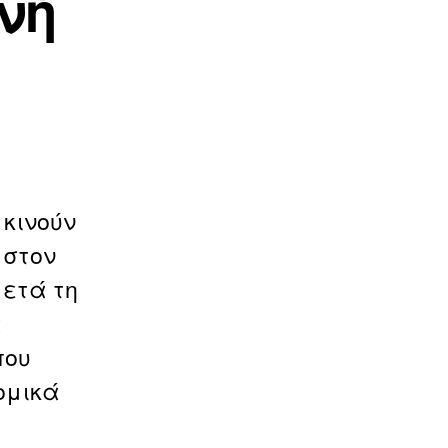
νή
κινούν
 στον
μετά τη
α
που
ομικά