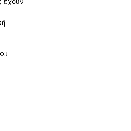
ς έχουν
κή
αι