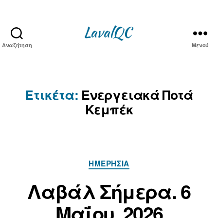
Αναζήτηση
Μενού
LAVAL
QC
Ετικέτα:
Ενεργειακά Ποτά
Κεμπέκ
Κατηγορίες
ΗΜΕΡΉΣΙΑ
Α
π
6
Λαβάλ Σήμερα. 6
ό
Μ
τ
Μαΐου. 2026
α
ο
ΐ