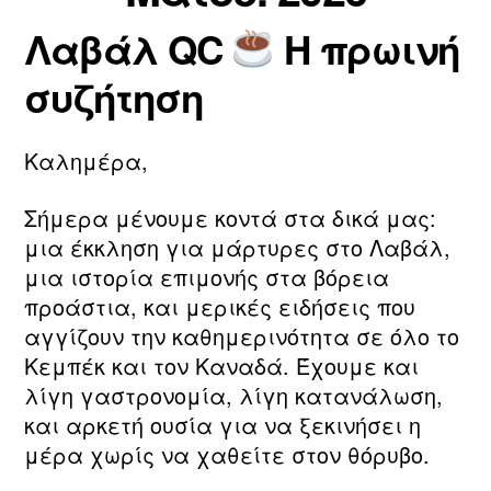
ν/
ο
Λαβάλ QC
Η πρωινή
τ
Συντάκτης
Ημ.
υ
η
άρθρου
δημοσίευσης
2
συζήτηση
ν
0
m
2
a
6
Καλημέρα,
ri
a
Σήμερα μένουμε κοντά στα δικά μας:
μια έκκληση για μάρτυρες στο Λαβάλ,
μια ιστορία επιμονής στα βόρεια
προάστια, και μερικές ειδήσεις που
αγγίζουν την καθημερινότητα σε όλο το
Κεμπέκ και τον Καναδά. Έχουμε και
λίγη γαστρονομία, λίγη κατανάλωση,
και αρκετή ουσία για να ξεκινήσει η
μέρα χωρίς να χαθείτε στον θόρυβο.