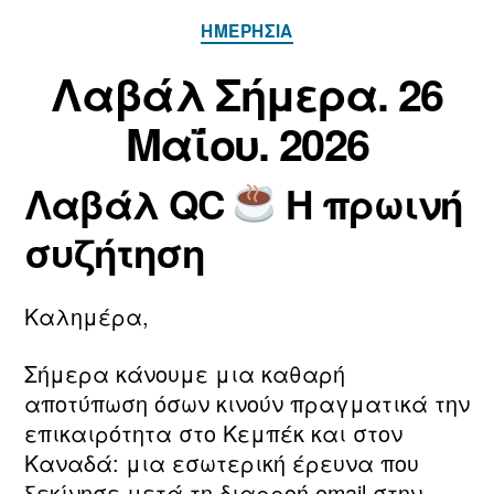
Κατηγορίες
ΗΜΕΡΉΣΙΑ
Α
π
2
Λαβάλ Σήμερα. 26
ό
6
Μ
τ
Μαΐου. 2026
α
ο
ν/
ΐ
Λαβάλ QC
Η πρωινή
τ
ο
Συντάκτης
Ημ.
η
υ
άρθρου
δημοσίευσης
συζήτηση
ν
2
m
0
a
2
Καλημέρα,
ri
6
a
Σήμερα κάνουμε μια καθαρή
αποτύπωση όσων κινούν πραγματικά την
επικαιρότητα στο Κεμπέκ και στον
Καναδά: μια εσωτερική έρευνα που
ξεκίνησε μετά τη διαρροή email στην