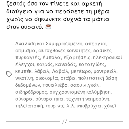
ζεστός όσο τον πίνετε και αρκετή
διαύγεια για να περάσετε τη μέρα
χωρίς να σηκώνετε συχνά τα μάτια
στον ουρανό.
Ανάλυση και Συμφραζόμενα
,
απεργία
,
άτμισμα
,
αυτόχθονες κοινότητες
,
δασικές
πυρκαγιές
,
έμπολα
,
εξαρτήσεις
,
ηλεκτρονικοί
έλεγχοι
,
καιρός
,
καναδάς
,
καταιγίδες
,
κεμπέκ
,
λᾶβαλ
,
Λαβάλ
,
μετέωρο
,
μοντρεάλ
,
Ετικέτες
νικοτίνη
,
οικονομία
,
οτάβα
,
πολιτιστική βάση
δεδομένων
,
πουαλιέβρ
,
σαουινιγκάν
,
σιδηρόδρομος
,
συγχρονισμένη κολύμβηση
,
σύνορα
,
σύνορα ηπα
,
τεχνητή νοημοσύνη
,
τηλεϊατρική
,
τουρ ντε λιλ
,
υποβρύχια
,
χόκεϊ