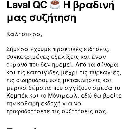
Laval QC
Η βραδινή
τ
ο
Συντάκτης
Ημ.
η
υ
άρθρου
δημοσίευσης
μας συζήτηση
ν
2
m
0
a
2
Καλησπέρα,
ri
6
a
Σήμερα έχουμε πρακτικές ειδήσεις,
συγκεκριμένες εξελίξεις και έναν
ουρανό που δεν ηρεμεί. Από τα σύνορα
και τις καταιγίδες μέχρι τις πυρκαγιές,
τις σιδηροδρομικές μετακινήσεις και
μερικά θέματα που αγγίζουν άμεσα το
Κεμπέκ και το Μόντρεαλ, εδώ θα βρείτε
την καθαρή εκδοχή για να
τροφοδοτήσετε τις συζητήσεις σας.