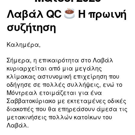
ν/
ΐ
Λαβάλ QC
Η πρωινή
τ
ο
Συντάκτης
Ημ.
η
υ
άρθρου
δημοσίευσης
συζήτηση
ν
2
m
0
a
2
Καλημέρα,
ri
6
a
Σήμερα, η επικαιρότητα στο Λαβάλ
κυριαρχείται από μια μεγάλης
κλίμακας αστυνομική επιχείρηση που
οδήγησε σε πολλές συλλήψεις, ενώ το
Μόντρεαλ ετοιμάζεται για ένα
Σαββατοκύριακο με εκτεταμένες οδικές
διακοπές που θα επηρεάσουν άμεσα τις
μετακινήσεις πολλών κατοίκων του
Λαβάλ.