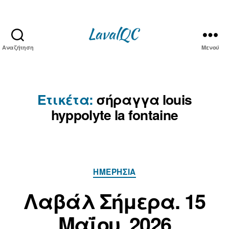
Αναζήτηση
Μενού
LAVAL
QC
Ετικέτα:
σήραγγα louis
hyppolyte la fontaine
Κατηγορίες
ΗΜΕΡΉΣΙΑ
Α
π
1
Λαβάλ Σήμερα. 15
ό
5
Μ
τ
Μαΐου. 2026
α
ο