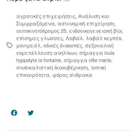
αγροτικές επιχειρήσεις
,
Ανάλυση και
Συμφραζόμενα
,
αστυνομική επιχείρηση
,
αυτοκινητόδρομος 25
,
ενδοοικογενειακή βία
,
επίσημες γλώσσες
,
Λαβάλ
,
λαβάλ κεμπέκ
,
μοντρεάλ
,
οδικές διακοπές
,
σεξουαλική
Ετικέτες
εκμετάλλευση ανηλίκων
,
σήραγγα louis
hyppolyte la fontaine
,
σήραγγα ville marie
,
συνδικαλιστική διακυβέρνηση
,
τοπική
επικαιρότητα
,
φόρος άνθρακα
Facebook
Twitter