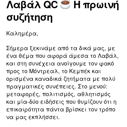
Λαβάλ QC
Η πρωινή
τ
ο
Συντάκτης
Ημ.
η
υ
άρθρου
δημοσίευσης
συζήτηση
ν
2
m
0
a
2
Καλημέρα,
ri
6
a
Σήμερα ξεκινάμε από τα δικά μας, με
ένα θέμα που αφορά άμεσα το Λαβάλ,
και στη συνέχεια ανοίγουμε τον φακό
προς το Μόντρεαλ, το Κεμπέκ και
ορισμένα καναδικά ζητήματα με πολύ
πραγματικές συνέπειες. Στο μενού:
μεταφορές, πολιτισμός, αθλητισμός
και μία‑δύο ειδήσεις που θυμίζουν ότι η
επικαιρότητα πάντα βρίσκει τον τρόπο
να μας εκπλήσσει.