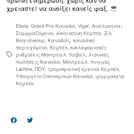
πρωινή ενημέρωση, χωρίς καν να
χρειαστεί να ανοίξει κανείς φαξ.
Ebola
,
Grand Prix Καναδά
,
Viger
,
Ανάλυση και
Συμφραζόμενα
,
δικαιοσύνη Κεμπέκ
,
Ζιλ
Βαγιάνκουρ
,
Καναδάς
,
καναδικό
περιεχόμενο
,
Κεμπέκ
,
κυκλοφοριακές
ρυθμίσεις Μόντρεαλ
,
Λαβάλ
,
λιανικές
Ετικέτες
πωλήσεις Καναδά
,
Μόντρεαλ
,
πνιγμός
Lachine
,
ΠΟΥ
,
τρομοκρατική έρευνα Κεμπέκ
,
Υπουργείο Οικονομικών Καναδά
,
φαρμακεία
Κεμπέκ
Facebook
Twitter