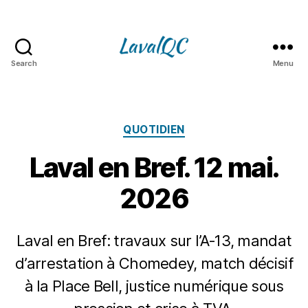
Search
Menu
LAVAL
QC
Catégories
QUOTIDIEN
Laval en Bref. 12 mai.
2026
Laval en Bref: travaux sur l’A‑13, mandat
d’arrestation à Chomedey, match décisif
1
à la Place Bell, justice numérique sous
P
2
a