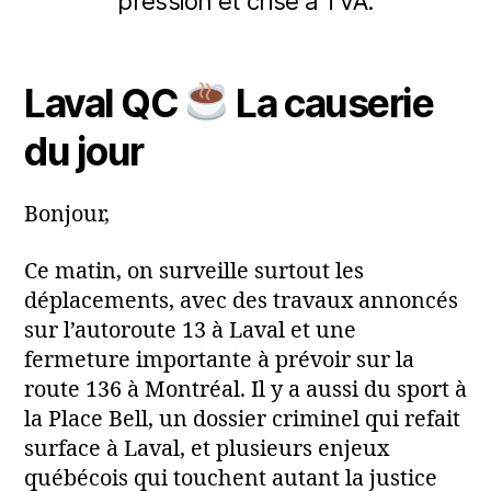
pression et crise à TVA.
m
r
ai
m
Auteur
Date
2
a
de
de
0
Laval QC
La causerie
ri
l'article
l’article
2
a
6
du jour
Bonjour,
Ce matin, on surveille surtout les
déplacements, avec des travaux annoncés
sur l’autoroute 13 à Laval et une
fermeture importante à prévoir sur la
route 136 à Montréal. Il y a aussi du sport à
la Place Bell, un dossier criminel qui refait
surface à Laval, et plusieurs enjeux
québécois qui touchent autant la justice