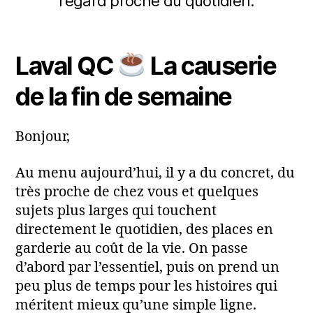
regard proche du quotidien.
ai
r
m
2
Auteur
Date
a
0
de
de
Laval QC
La causerie
ri
2
l'article
l’article
a
6
de la fin de semaine
Bonjour,
Au menu aujourd’hui, il y a du concret, du
très proche de chez vous et quelques
sujets plus larges qui touchent
directement le quotidien, des places en
garderie au coût de la vie. On passe
d’abord par l’essentiel, puis on prend un
peu plus de temps pour les histoires qui
méritent mieux qu’une simple ligne.