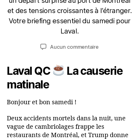
un départ surprise au port de Montréal
et des tensions croissantes à l’étranger.
4
Votre briefing essentiel du samedi pour
P
a
a
v
Laval.
ri
r
m
l
Auteur
Date
sur
Aucun commentaire
2
a
de
de
Laval
0
ri
l'article
l’article
en
2
a
Laval QC
La causerie
Bref.
6
4
matinale
avr.
2026
Bonjour et bon samedi !
Deux accidents mortels dans la nuit, une
vague de cambriolages frappe les
restaurants de Montréal, et Trump donne