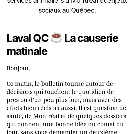
services animaliers à Montréal et enjeux
P
8
m
a
sociaux au Québec.
ai
r
m
2
Auteur
Date
a
0
de
de
Laval QC
La causerie
ri
2
l'article
l’article
a
6
matinale
Bonjour,
Ce matin, le bulletin tourne autour de
décisions qui touchent le quotidien de
près ou d’un peu plus loin, mais avec des
effets bien réels ici aussi. Il est question de
santé, de Montréal et de quelques dossiers
qui donnent une bonne idée du climat du
jour, sans vous demander un deuxième