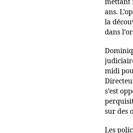
mettant 
ans. L’o
la décou
dans l’o
Dominiqu
judiciair
midi pou
Directeu
s’est op
perquisi
sur des 
Les polic