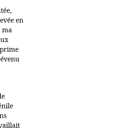
tée,
levée en
, ma
eux
exprime
prévenu
de
énile
ons
aillait