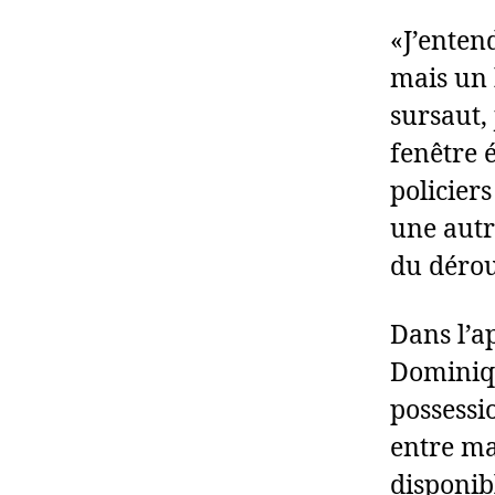
«J’enten
mais un 
sursaut,
fenêtre é
policier
une autre
du dérou
Dans l’ap
Dominiqu
possessi
entre ma
disponibl