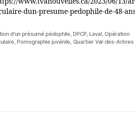
ttps://www.tvanouvelles.ca/2023/06/13/ar
culaire-dun-presume-pedophile-de-48-ans
tion d'un présumé pédophile
,
DPCP
,
Laval
,
Opération
ulaire
,
Pornographie juvénile
,
Quartier Val-des-Arbres