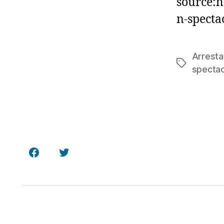
source:h
n-specta
Arresta
Étiquettes
spectac
Facebook
Twitter