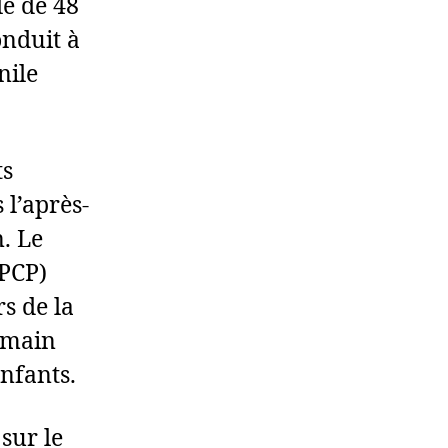
le de 48
onduit à
nile
ts
 l’après-
n. Le
DPCP)
s de la
a main
nfants.
 sur le