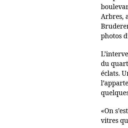
boulevar
Arbres, 
Bruderer
photos d
L’interv
du quart
éclats. 
l’appart
quelques
«On s’es
vitres q