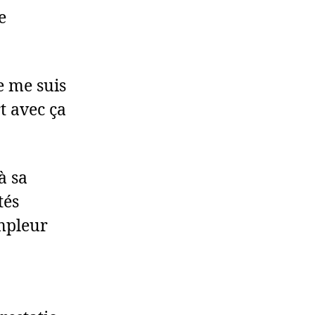
e
Je me suis
t avec ça
à sa
tés
ampleur