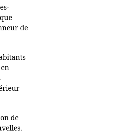
es-
ique
nneur de
abitants
 en
s
térieur
son de
velles.