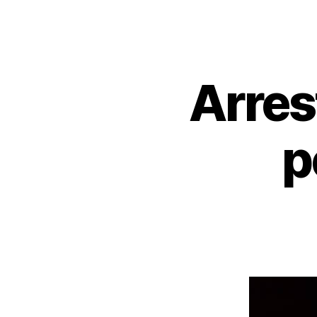
Arres
p