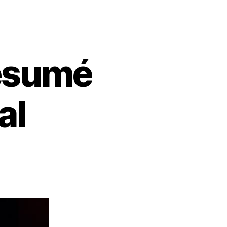
résumé
al