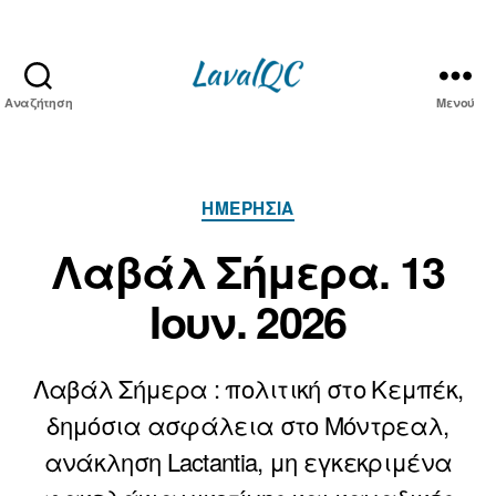
Αναζήτηση
Μενού
LAVAL
QC
Κατηγορίες
ΗΜΕΡΉΣΙΑ
Λαβάλ Σήμερα. 13
Ιουν. 2026
Λαβάλ Σήμερα : πολιτική στο Κεμπέκ,
1
Α
δημόσια ασφάλεια στο Μόντρεαλ,
3
π
ανάκληση Lactantia, μη εγκεκριμένα
ό
Ι