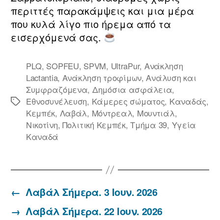
περιττές παρακάμψεις και μια μέρα
που κυλά λίγο πιο ήρεμα από τα
εισερχόμενά σας.
PLQ
,
SOPFEU
,
SPVM
,
UltraPur
,
Ανάκληση
Lactantia
,
Ανάκληση τροφίμων
,
Ανάλυση και
Συμφραζόμενα
,
Δημόσια ασφάλεια
,
Εθνοσυνέλευση
,
Κάμερες σώματος
,
Καναδάς
,
Ετικέτες
Κεμπέκ
,
Λαβάλ
,
Μόντρεαλ
,
Μουντιάλ
,
Νικοτίνη
,
Πολιτική Κεμπέκ
,
Τμήμα 39
,
Υγεία
Καναδά
←
Λαβάλ Σήμερα. 3 Ιουν. 2026
→
Λαβάλ Σήμερα. 22 Ιουν. 2026