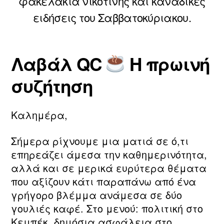
φακελάκια νικοτίνης και καναδικές
ο
τ
υ
ο
ειδήσεις του Σαββατοκύριακου.
ν/
ν
ί
τ
Συντάκτης
Ημ.
ο
η
άρθρου
δημοσίευσης
Λαβάλ QC
Η πρωινή
υ
ν
m
2
συζήτηση
0
a
2
ri
6
a
Καλημέρα,
Σήμερα ρίχνουμε μια ματιά σε ό,τι
επηρεάζει άμεσα την καθημερινότητα,
αλλά και σε μερικά ευρύτερα θέματα
που αξίζουν κάτι παραπάνω από ένα
γρήγορο βλέμμα ανάμεσα σε δύο
γουλιές καφέ. Στο μενού: πολιτική στο
Κεμπέκ, δημόσια ασφάλεια στο