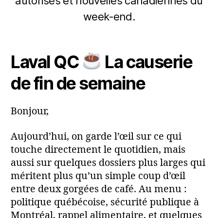
autorisés et nouvelles canadiennes du
P
j
a
week‑end.
u
r
i
m
Auteur
Date
n
a
de
de
2
Laval QC
La causerie
ri
l'article
l’article
0
a
2
de fin de semaine
6
Bonjour,
Aujourd’hui, on garde l’œil sur ce qui
touche directement le quotidien, mais
aussi sur quelques dossiers plus larges qui
méritent plus qu’un simple coup d’œil
entre deux gorgées de café. Au menu :
politique québécoise, sécurité publique à
Montréal, rappel alimentaire, et quelques