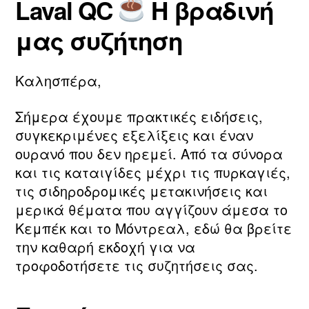
Laval QC
Η βραδινή
τ
ο
Συντάκτης
Ημ.
η
υ
άρθρου
δημοσίευσης
μας συζήτηση
ν
2
m
0
a
2
Καλησπέρα,
ri
6
a
Σήμερα έχουμε πρακτικές ειδήσεις,
συγκεκριμένες εξελίξεις και έναν
ουρανό που δεν ηρεμεί. Από τα σύνορα
και τις καταιγίδες μέχρι τις πυρκαγιές,
τις σιδηροδρομικές μετακινήσεις και
μερικά θέματα που αγγίζουν άμεσα το
Κεμπέκ και το Μόντρεαλ, εδώ θα βρείτε
την καθαρή εκδοχή για να
τροφοδοτήσετε τις συζητήσεις σας.