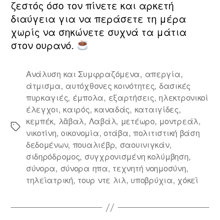
ζεστός όσο τον πίνετε και αρκετή
διαύγεια για να περάσετε τη μέρα
χωρίς να σηκώνετε συχνά τα μάτια
στον ουρανό.
Ανάλυση και Συμφραζόμενα
,
απεργία
,
άτμισμα
,
αυτόχθονες κοινότητες
,
δασικές
πυρκαγιές
,
έμπολα
,
εξαρτήσεις
,
ηλεκτρονικοί
έλεγχοι
,
καιρός
,
καναδάς
,
καταιγίδες
,
κεμπέκ
,
λᾶβαλ
,
Λαβάλ
,
μετέωρο
,
μοντρεάλ
,
Ετικέτες
νικοτίνη
,
οικονομία
,
οτάβα
,
πολιτιστική βάση
δεδομένων
,
πουαλιέβρ
,
σαουινιγκάν
,
σιδηρόδρομος
,
συγχρονισμένη κολύμβηση
,
σύνορα
,
σύνορα ηπα
,
τεχνητή νοημοσύνη
,
τηλεϊατρική
,
τουρ ντε λιλ
,
υποβρύχια
,
χόκεϊ