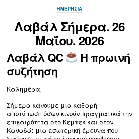
Κατηγορίες
ΗΜΕΡΉΣΙΑ
Α
π
2
Λαβάλ Σήμερα. 26
ό
6
Μ
τ
Μαΐου. 2026
α
ο
ν/
ΐ
Λαβάλ QC
Η πρωινή
τ
ο
Συντάκτης
Ημ.
η
υ
άρθρου
δημοσίευσης
συζήτηση
ν
2
m
0
a
2
Καλημέρα,
ri
6
a
Σήμερα κάνουμε μια καθαρή
αποτύπωση όσων κινούν πραγματικά την
επικαιρότητα στο Κεμπέκ και στον
Καναδά: μια εσωτερική έρευνα που
ξεκίνησε μετά τη διαρροή email στην