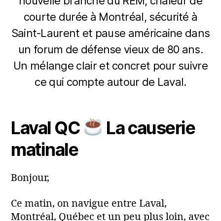
nouvelle branche du REM, chaleur de
courte durée à Montréal, sécurité à
Saint‑Laurent et pause américaine dans
un forum de défense vieux de 80 ans.
1
Un mélange clair et concret pour suivre
P
8
a
ce qui compte autour de Laval.
m
r
ai
m
Auteur
Date
2
a
de
de
0
Laval QC
La causerie
ri
l'article
l’article
2
a
6
matinale
Bonjour,
Ce matin, on navigue entre Laval,
Montréal, Québec et un peu plus loin, avec