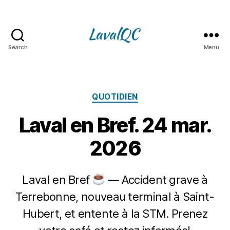
Search
Menu
LAVAL
QC
Catégories
QUOTIDIEN
Laval en Bref. 24 mar.
2026
Laval en Bref
— Accident grave à
Terrebonne, nouveau terminal à Saint-
2
4
Hubert, et entente à la STM. Prenez
P
m
a