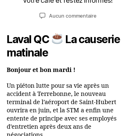
votre café et restez informés!
a
r
r
m
Auteur
Date
sur
Aucun commentaire
s
a
de
de
Laval
2
ri
l'article
l’article
en
0
a
Laval QC
La causerie
Bref.
2
24
6
matinale
mar.
2026
Bonjour et bon mardi !
Un piéton lutte pour sa vie après un
accident à Terrebonne, le nouveau
terminal de l’aéroport de Saint-Hubert
ouvrira en juin, et la STM a enfin une
entente de principe avec ses employés
d’entretien après deux ans de
négociations.