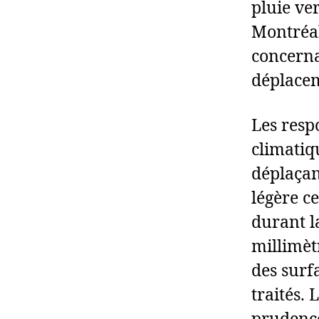
pluie ve
Montréal
concerna
déplaceme
Les res
climatiq
déplaçan
légère c
durant l
millimèt
des surfa
traités. 