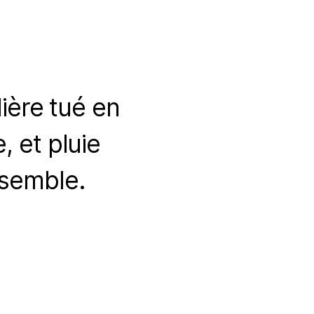
ère tué en
 et pluie
nsemble.