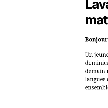
Lav
mat
Bonjour
Un jeune
dominica
demain m
langues o
ensembl