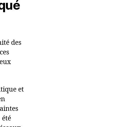
oqué
ité des
ces
deux
tique et
en
laintes
 été