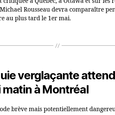
 critiquée à Québec, à Ottawa et sur les 
 Michael Rousseau devra comparaître pe
e au plus tard le 1er mai.
uie verglaçante atten
i matin à Montréal
ode brève mais potentiellement dangere