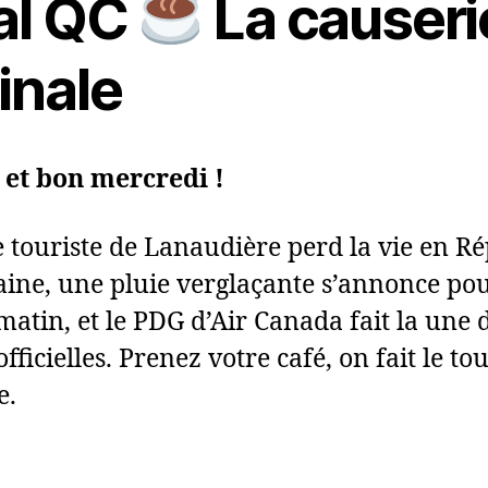
al QC
La causeri
mar.
2026
inale
 et bon mercredi !
 touriste de Lanaudière perd la vie en R
ine, une pluie verglaçante s’annonce po
atin, et le PDG d’Air Canada fait la une 
fficielles. Prenez votre café, on fait le to
e.