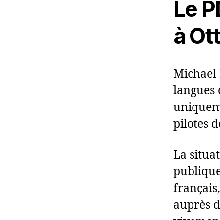
Le P
à Ot
Michael 
langues 
uniqueme
pilotes 
La situa
publique
français,
auprès d