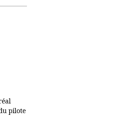
réal
du pilote