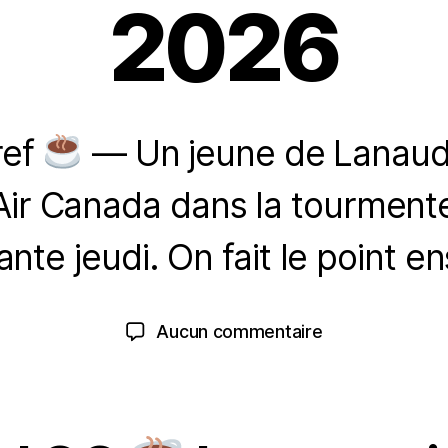
2026
ref
— Un jeune de Lanaudi
Air Canada dans la tourmente,
2
5
P
ante jeudi. On fait le point e
m
a
a
r
r
m
Auteur
Date
sur
Aucun commentaire
s
a
de
de
Laval
2
ri
l'article
l’article
en
0
a
Bref.
2
25
6