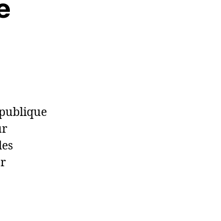
e
épublique
ur
des
ur