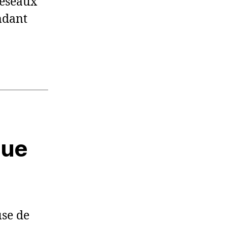
réseaux
ndant
due
use de