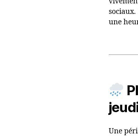
vivement
sociaux.
une heur
Pl
jeud
Une péri