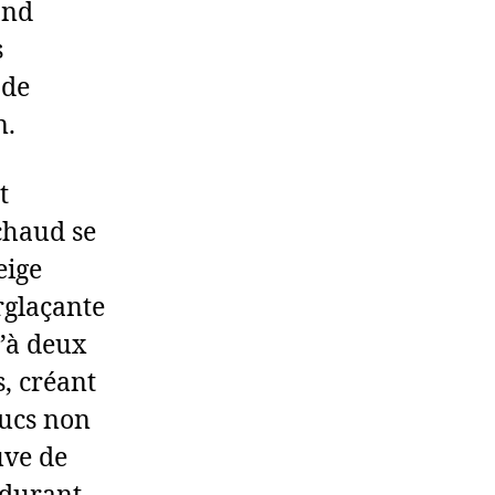
and
s
 de
n.
t
chaud se
eige
rglaçante
u’à deux
s, créant
ducs non
uve de