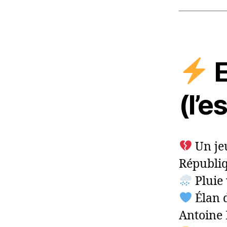
E
(l’e
Un jeu
Républi
Pluie 
Élan d
Antoine 